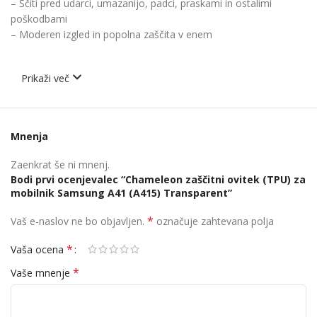
– Ščiti pred udarci, umazanijo, padci, praskami in ostalimi
poškodbami
– Moderen izgled in popolna zaščita v enem
Prikaži več
Mnenja
Zaenkrat še ni mnenj.
Bodi prvi ocenjevalec “Chameleon zaščitni ovitek (TPU) za
mobilnik Samsung A41 (A415) Transparent”
*
Vaš e-naslov ne bo objavljen.
označuje zahtevana polja
*
Vaša ocena
*
Vaše mnenje