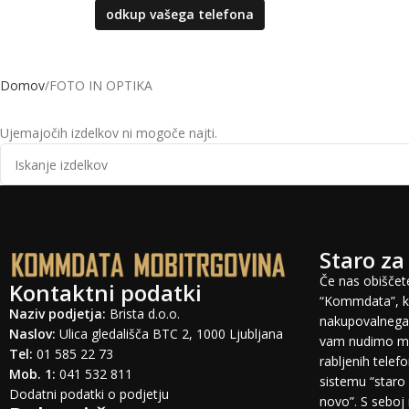
odkup vašega telefona
Domov
FOTO IN OPTIKA
Ujemajočih izdelkov ni mogoče najti.
Staro za
Če nas obiščete
Kontaktni podatki
“Kommdata”, ki
Naziv podjetja:
Brista d.o.o.
nakupovalnega 
Naslov:
Ulica gledališča BTC 2, 1000 Ljubljana
vam nudimo mo
Tel:
01 585 22 73
rabljenih tele
Mob. 1:
041 532 811
sistemu “staro 
Dodatni podatki o podjetju
novo”. S seboj 