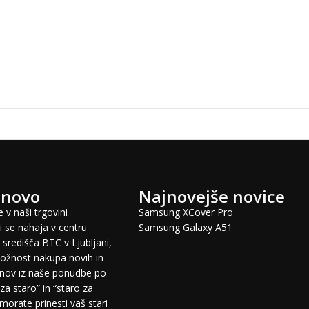
 novo
Najnovejše novice
 v naši trgovini
Samsung XCover Pro
 se nahaja v centru
Samsung Galaxy A51
središča BTC v Ljubljani,
žnost nakupa novih in
fonov iz naše ponudbe po
za staro” in “staro za
morate prinesti vaš stari