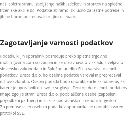
naši spletni strani, izboljšanje naših izdelkov in storitev na splošno,
trženjske akcije itd. Podatke zbiramo izključno za lastne potrebe in
jih ne bomo posredovali tretjim osebam.
Zagotavljanje varnosti podatkov
Podatki, ki jih uporabnik posreduje preko spletne trgovine
mobitrgovina.com so zaupni in se obravnavajo v skladu z veljavno
slovensko zakonodajo in Splošno uredbo EU o varstvu osebnih
podatkov. Brista d.o.o. bo osebne podatke varoval in preprečeval
njihovo zlorabo. Osebni podatki bodo uporabljeni le za namene, za
katere je uporabnik dal svoje soglasje. Dostop do osebnih podatkov
imajo zgolj s strani Brista d.o.o. pooblaščene osebe (zaposleni,
pogodbeni partnerji) in sicer z uporabniškim imenom in geslom.
Za prenose vseh osebnih podatkov uporabnika se uporablja varen
protokol SSL.