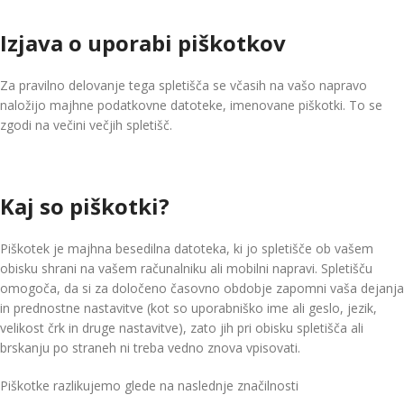
Izjava o uporabi piškotkov
Za pravilno delovanje tega spletišča se včasih na vašo napravo
naložijo majhne podatkovne datoteke, imenovane piškotki. To se
zgodi na večini večjih spletišč.
Kaj so piškotki?
Piškotek je majhna besedilna datoteka, ki jo spletišče ob vašem
obisku shrani na vašem računalniku ali mobilni napravi. Spletišču
omogoča, da si za določeno časovno obdobje zapomni vaša dejanja
in prednostne nastavitve (kot so uporabniško ime ali geslo, jezik,
velikost črk in druge nastavitve), zato jih pri obisku spletišča ali
brskanju po straneh ni treba vedno znova vpisovati.
Piškotke razlikujemo glede na naslednje značilnosti