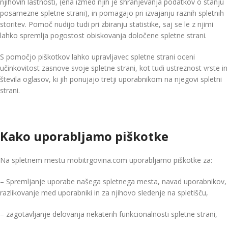
njihovih lastnosti, (ena izmed njih je shranjevanja podatkov o stanju
posamezne spletne strani), in pomagajo pri izvajanju raznih spletnih
storitev. Pomoč nudijo tudi pri zbiranju statistike, saj se le z njimi
lahko spremlja pogostost obiskovanja določene spletne strani.
S pomočjo piškotkov lahko upravljavec spletne strani oceni
učinkovitost zasnove svoje spletne strani, kot tudi ustreznost vrste in
števila oglasov, ki jih ponujajo tretji uporabnikom na njegovi spletni
strani.
Kako uporabljamo piškotke
Na spletnem mestu mobitrgovina.com uporabljamo piškotke za:
– Spremljanje uporabe našega spletnega mesta, navad uporabnikov,
razlikovanje med uporabniki in za njihovo sledenje na spletišču,
– zagotavljanje delovanja nekaterih funkcionalnosti spletne strani,