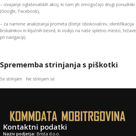
– izvajanje oglaševalskih akcij, ki nam jih omogočajo drugi ponudniki
(Google, Facebook),
– za namene analiziranja prometa (štetje obiskovalcev, identifikacija
brskalnikov in ključnih besed, ki vodijo na naše spletno mesto, težave
pri navigaciji).
Sprememba strinjanja s piškotki
Se strinjam
Ne strinjam se
Kontaktni podatki
Naziv podjetja:
Brista d.o.o.