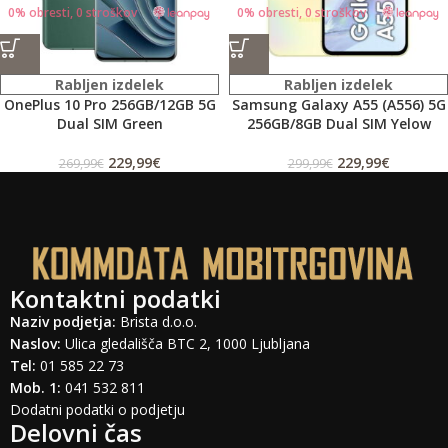
0% obresti, 0 stroškov
0% obresti, 0 stroškov
Rabljen izdelek
Rabljen izdelek
OnePlus 10 Pro 256GB/12GB 5G
Samsung Galaxy A55 (A556) 5G
Dual SIM Green
256GB/8GB Dual SIM Yelow
229,99
€
229,99
€
269,99
€
299,99
€
Kontaktni podatki
Naziv podjetja:
Brista d.o.o.
Naslov:
Ulica gledališča BTC 2, 1000 Ljubljana
Tel:
01 585 22 73
Mob. 1:
041 532 811
Dodatni podatki o podjetju
Delovni čas