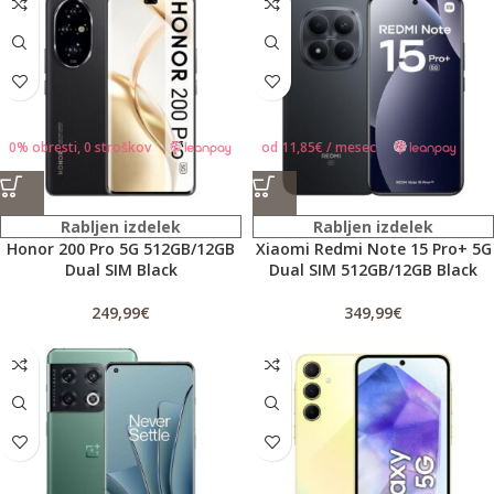
0% obresti, 0 stroškov
od
11,85
€
/ mesec
Rabljen izdelek
Rabljen izdelek
Honor 200 Pro 5G 512GB/12GB
Xiaomi Redmi Note 15 Pro+ 5G
Dual SIM Black
Dual SIM 512GB/12GB Black
249,99
€
349,99
€