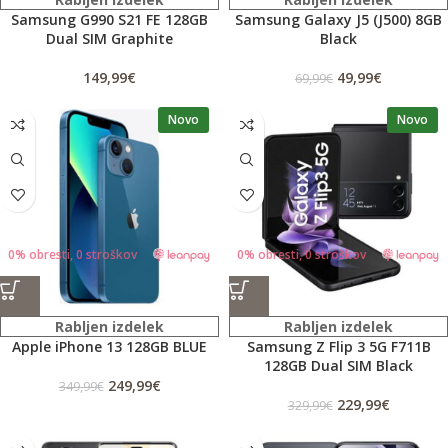
Samsung G990 S21 FE 128GB
Samsung Galaxy J5 (J500) 8GB
Dual SIM Graphite
Black
149,99
€
49,99
€
69,99
€
Novo
Novo
0% obresti, 0 stroškov
0% obresti, 0 stroškov
Rabljen izdelek
Rabljen izdelek
Apple iPhone 13 128GB BLUE
Samsung Z Flip 3 5G F711B
128GB Dual SIM Black
249,99
€
349,99
€
229,99
€
329,99
€