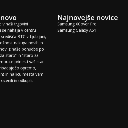
 novo
Najnovejše novice
 v naši trgovini
Samsung XCover Pro
 se nahaja v centru
Samsung Galaxy A51
središča BTC v Ljubljani,
žnost nakupa novih in
fonov iz naše ponudbe po
za staro” in “staro za
morate prinesti vaš stari
pripadajočo opremo,
t in na licu mesta vam
cenili in odkupili.