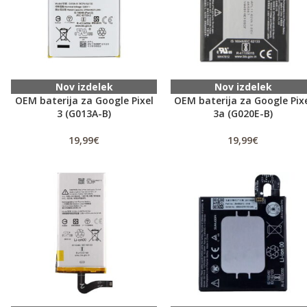
Nov izdelek
Nov izdelek
OEM baterija za Google Pixel
OEM baterija za Google Pix
3 (G013A-B)
3a (G020E-B)
19,99
€
19,99
€