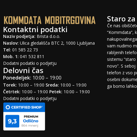
Staro za
Če nas obiščete
Kontaktni podatki
“Kommdata”, ki
Naziv podjetja:
Brista d.o.o.
nakupovalnega 
Naslov:
Ulica gledališča BTC 2, 1000 Ljubljana
vam nudimo mo
Tel:
01 585 22 73
rabljenih tele
Mob. 1:
041 532 811
sistemu “staro 
Dodatni podatki o podjetju
novo”. S seboj 
Delovni čas
telefon z vso 
Ponedeljek:
10:00 – 19:00
osebni dokumen
Torek:
10:00 – 19:00
Sreda:
10:00 – 19:00
ga bomo lahko o
Četrtek:
10:00 – 19:00
Petek:
10:00 – 19:00
Dodatni podatki o podjetju