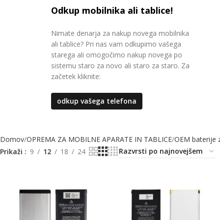
Odkup mobilnika ali tablice!
Nimate denarja za nakup novega mobilnika
ali tablice? Pri nas vam odkupimo vašega
starega ali omogočimo nakup novega po
sistemu staro za novo ali staro za staro. Za
začetek kliknite:
odkup vašega telefona
Domov
OPREMA ZA MOBILNE APARATE IN TABLICE
OEM baterije z
Prikaži
9
12
18
24