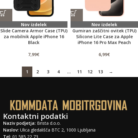
Nov izdelek
Nov izdelek
Slide Camera Armor Case (TPU)
Gumiran zaščitni ovitek (TPU)
za mobilnik Apple iPhone 16
Silicone Lite Case za Apple
Black
iPhone 16 Pro Max Peach
7,99
€
6,99
€
1
2
3
4
…
11
12
13
→
Kontaktni podatki
Naziv podjetja:
Brista d.o.o.
Naslov:
Ulica gledališča BTC 2, 1000 Ljubljana
Tel:
01 585 22 73