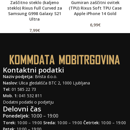
Zaščitno steklo (kaljeno
Gumiran zaščitni ovitek
steklo) Rixus Full Curved za
(TPU) Rixus Soft TPU Case
U
Samsung G998 Galaxy S21
Apple iPhone 14 Gold
Ultra
6,99
€
7,99
€
Kontaktni podatki
Naziv podjetja:
Brista d.o.o.
Naslov:
Ulica gledališča BTC 2, 1000 Ljubljana
Tel:
01 585 22 73
Mob. 1:
041 532 811
Dodatni podatki o podjetju
Delovni čas
Ponedeljek:
10:00 – 19:00
Torek:
10:00 – 19:00
Sreda:
10:00 – 19:00
Četrtek:
10:00 – 19:00
Petek:
10:00 – 19:00