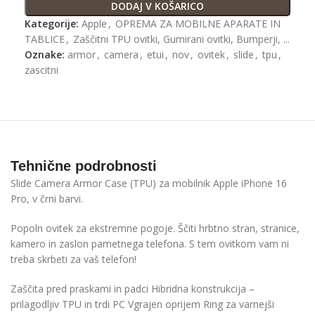
DODAJ V KOŠARICO
Kategorije:
Apple
,
OPREMA ZA MOBILNE APARATE IN
TABLICE
,
Zaščitni TPU ovitki, Gumirani ovitki, Bumperji, ...
Oznake:
armor
,
camera
,
etui
,
nov
,
ovitek
,
slide
,
tpu
,
zascitni
Tehnične podrobnosti
Slide Camera Armor Case (TPU) za mobilnik Apple iPhone 16
Pro, v črni barvi.
Popoln ovitek za ekstremne pogoje.
Ščiti hrbtno stran, stranice,
kamero in zaslon pametnega telefona.
S tem ovitkom vam ni
treba skrbeti za vaš telefon!
Zaščita pred praskami in padci
Hibridna konstrukcija –
prilagodljiv TPU in trdi PC
Vgrajen oprijem Ring za varnejši