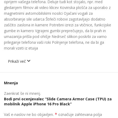
oprijem vašega telefona.
Deluje tudi kot stojalo, npr.
med
gledanjem filmov ali video klicev
Kovinska plošča za uporabo z
magnetnimi avtomobilskimi nosilci
Ojačani vogali za
absorbiranje sile udarca
Štrleči robovi zagotavljajo dodatno
zaščito zaslona in kamere
Potrebni izrezi za vtičnice, funkcijske
gumbe in kamero
Vgrajeni gumbi preprečujejo, da bi prah in
umazanija prišla pod ohišje
Nedrseč silikon poskrbi za varno
prileganje telefona vaši roki
Polnjenje telefona, ne da bi ga
morali vzeti iz etuija
Prikaži več
– zaščita pred praskami in padci
– hibridna zasnova – prilagodljiv TPU in PC
–
drsnik, ki bo zaščitili zadnjo kamero vašega pametnega
Mnenja
telefona
– pričvrščen obroč za varnejše rokovanje. Služi tudi kot stojalo,
Zaenkrat še ni mnenj.
Bodi prvi ocenjevalec “Slide Camera Armor Case (TPU) za
npr. med gledanjem filmov ali video klici
mobilnik Apple iPhone 16 Pro Black”
– kovinska plošča za enostaven oprijem z magnetnimi nosilci
avtomobila
*
Vaš e-naslov ne bo objavljen.
označuje zahtevana polja
– ojačani vogali za absorpcijo udarcev