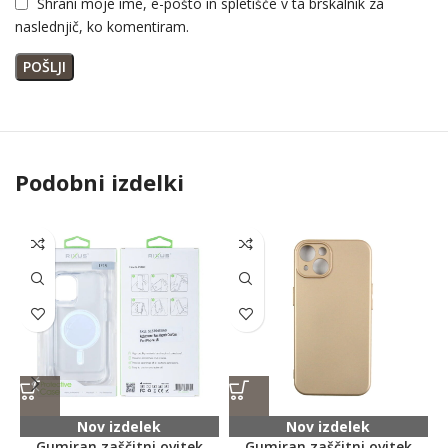
Shrani moje ime, e-pošto in spletišče v ta brskalnik za
naslednjič, ko komentiram.
Podobni izdelki
Nov izdelek
Nov izdelek
Gumiran zaščitni ovitek
Gumiran zaščitni ovitek