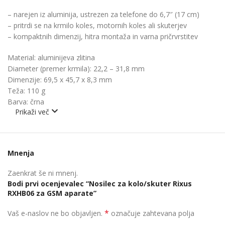
– narejen iz aluminija, ustrezen za telefone do 6,7″ (17 cm)
– pritrdi se na krmilo koles, motornih koles ali skuterjev
–
kompaktnih dimenzij, hitra montaža in varna pričrvrstitev
Material: aluminijeva zlitina
Diameter (premer krmila): 22,2 – 31,8 mm
Dimenzije: 69,5 x 45,7 x 8,3 mm
Teža: 110 g
Barva: črna
Prikaži več
Mnenja
Zaenkrat še ni mnenj.
Bodi prvi ocenjevalec “Nosilec za kolo/skuter Rixus
RXHB06 za GSM aparate”
*
Vaš e-naslov ne bo objavljen.
označuje zahtevana polja