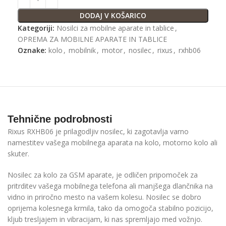
DODAJ V KOŠARICO
Kategoriji:
Nosilci za mobilne aparate in tablice
,
OPREMA ZA MOBILNE APARATE IN TABLICE
Oznake:
kolo
,
mobilnik
,
motor
,
nosilec
,
rixus
,
rxhb06
Tehnične podrobnosti
Rixus RXHB06 je prilagodljiv nosilec, ki zagotavlja varno
namestitev vašega mobilnega aparata na kolo, motorno kolo ali
skuter.
Nosilec za kolo za GSM aparate, je odličen pripomoček za
pritrditev vašega mobilnega telefona ali manjšega dlančnika na
vidno in priročno mesto na vašem kolesu. Nosilec se dobro
oprijema kolesnega krmila, tako da omogoča stabilno pozicijo,
kljub tresljajem in vibracijam, ki nas spremljajo med vožnjo.