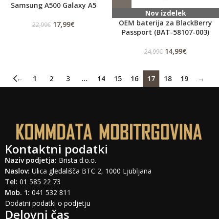
Samsung A500 Galaxy A5
Nov izdelek
OEM baterija za BlackBerry
17,99
€
22,99
€
Passport (BAT-58107-003)
14,99
€
24,99
€
←
1
2
3
…
14
15
16
17
18
19
→
Kontaktni podatki
Naziv podjetja:
Brista d.o.o.
Naslov:
Ulica gledališča BTC 2, 1000 Ljubljana
Tel:
01 585 22 73
Mob. 1:
041 532 811
Dodatni podatki o podjetju
Delovni čas