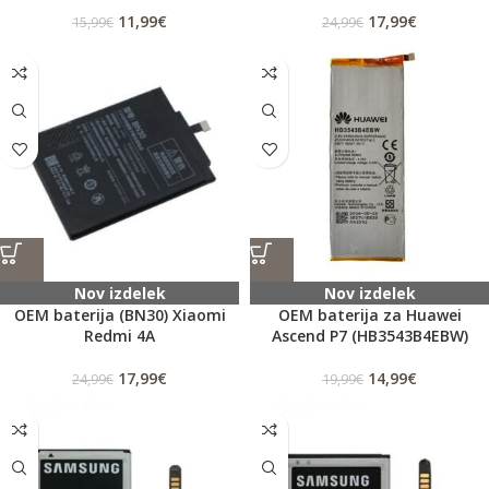
11,99
€
17,99
€
15,99
€
24,99
€
Nov izdelek
Nov izdelek
OEM baterija (BN30) Xiaomi
OEM baterija za Huawei
Redmi 4A
Ascend P7 (HB3543B4EBW)
17,99
€
14,99
€
24,99
€
19,99
€