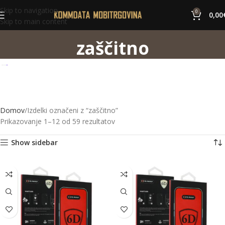
Skip to navigation
0
0,00
Skip to main content
zaščitno
Domov
Izdelki označeni z “zaščitno”
Prikazovanje 1–12 od 59 rezultatov
Show sidebar