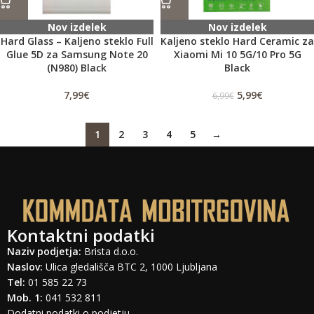
Nov izdelek
Nov izdelek
Hard Glass – Kaljeno steklo Full
Kaljeno steklo Hard Ceramic za
Glue 5D za Samsung Note 20
Xiaomi Mi 10 5G/10 Pro 5G
(N980) Black
Black
7,99
€
5,99
€
6,99
€
1
2
3
4
5
→
Kontaktni podatki
Naziv podjetja:
Brista d.o.o.
Naslov:
Ulica gledališča BTC 2, 1000 Ljubljana
Tel:
01 585 22 73
Mob. 1:
041 532 811
Dodatni podatki o podjetju