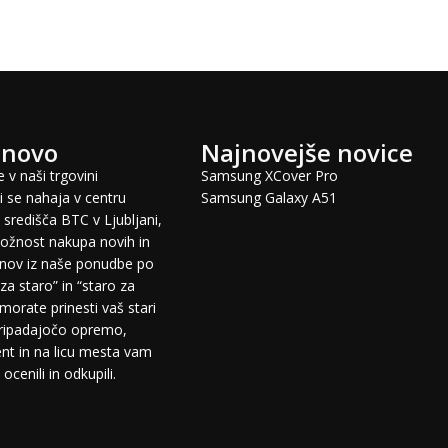
 novo
Najnovejše novice
 v naši trgovini
Samsung XCover Pro
 se nahaja v centru
Samsung Galaxy A51
središča BTC v Ljubljani,
žnost nakupa novih in
fonov iz naše ponudbe po
za staro” in “staro za
morate prinesti vaš stari
pripadajočo opremo,
t in na licu mesta vam
cenili in odkupili.