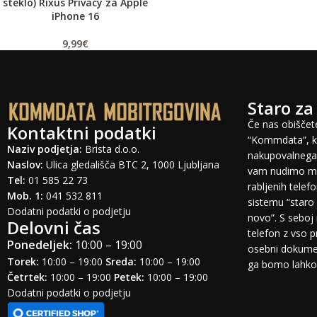
steklo) Rixus Privacy za Apple
iPhone 16
9,99
€
Staro za
Če nas obiščete
Kontaktni podatki
“Kommdata”, ki
Naziv podjetja:
Brista d.o.o.
nakupovalnega 
Naslov:
Ulica gledališča BTC 2, 1000 Ljubljana
vam nudimo mo
Tel:
01 585 22 73
rabljenih tele
Mob. 1:
041 532 811
sistemu “staro 
Dodatni podatki o podjetju
novo”. S seboj 
Delovni čas
telefon z vso 
Ponedeljek:
10:00 – 19:00
osebni dokumen
Torek:
10:00 – 19:00
Sreda:
10:00 – 19:00
ga bomo lahko o
Četrtek:
10:00 – 19:00
Petek:
10:00 – 19:00
Dodatni podatki o podjetju