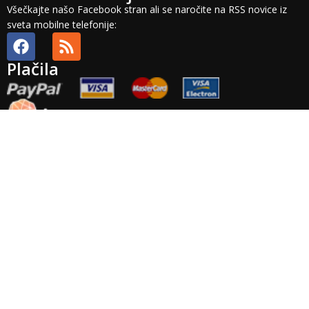
Všečkajte našo Facebook stran ali se naročite na RSS novice iz
sveta mobilne telefonije:
Plačila
Splošni pogoji
Plačilni pogoji
Dobava in stroški
Odstop in vračilo
Veljavnost
ponudbe
Plačila
Pravno obvestilo
Zasebnost
Arhiv
Točnost
podatkov
Garancija
Izvensodno reševanje potrošniskih sporov: Podjetje Brista d.o.o.
ne priznava nobenega izvajalca izvensodnega reševanja
potrošniskih sporov. Platforma za reševanje potrošniskih sporov
pa je na voljo
TUKAJ
.