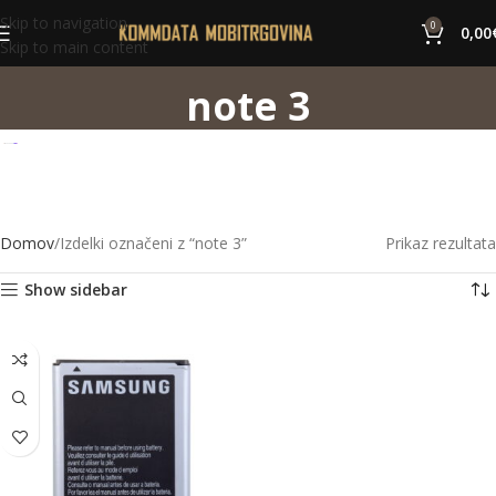
Skip to navigation
0
0,00
Skip to main content
note 3
Domov
Izdelki označeni z “note 3”
Prikaz rezultata
Show sidebar