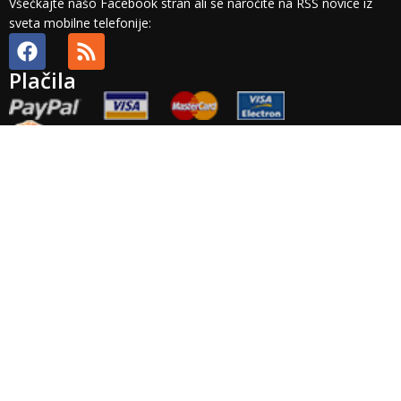
Všečkajte našo Facebook stran ali se naročite na RSS novice iz
sveta mobilne telefonije:
Plačila
Splošni pogoji
Plačilni pogoji
Dobava in stroški
Odstop in vračilo
Veljavnost
ponudbe
Plačila
Pravno obvestilo
Zasebnost
Arhiv
Točnost
podatkov
Garancija
Izvensodno reševanje potrošniskih sporov: Podjetje Brista d.o.o.
ne priznava nobenega izvajalca izvensodnega reševanja
potrošniskih sporov. Platforma za reševanje potrošniskih sporov
pa je na voljo
TUKAJ
.