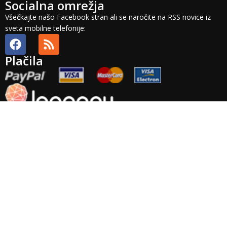
Socialna omrežja
Všečkajte našo Facebook stran ali se naročite na RSS novice iz
sveta mobilne telefonije:
Plačila
Splošni pogoji
Plačilni pogoji
Dobava in stroški
Odstop in vračilo
Veljavnost
ponudbe
Plačila
Pravno obvestilo
Zasebnost
Arhiv
Točnost
podatkov
Garancija
Izvensodno reševanje potrošniskih sporov: Podjetje Brista d.o.o.
ne priznava nobenega izvajalca izvensodnega reševanja
potrošniskih sporov. Platforma za reševanje potrošniskih sporov