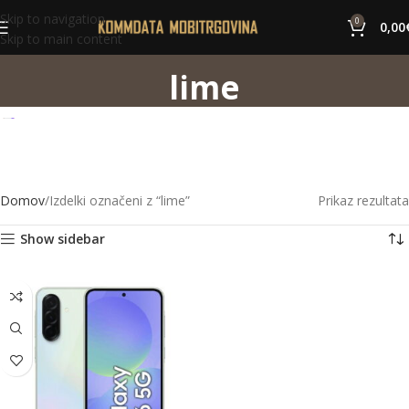
Skip to navigation
0
0,00
Skip to main content
lime
Domov
Izdelki označeni z “lime”
Prikaz rezultata
Show sidebar