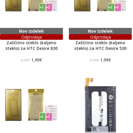
Nov izdelek
Nov izdelek
Odprodaja
Odprodaja
Zaščitno steklo (kaljeno
Zaščitno steklo (kaljeno
steklo) za HTC Desire 830
steklo) za HTC Desire 530
1,99
€
1,99
€
5,99
€
5,99
€