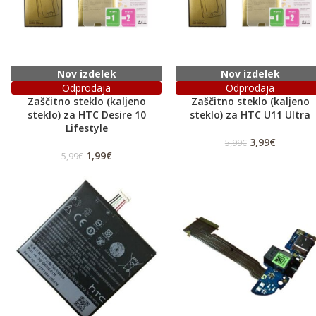
Nov izdelek
Nov izdelek
Odprodaja
Odprodaja
Zaščitno steklo (kaljeno
Zaščitno steklo (kaljeno
steklo) za HTC Desire 10
steklo) za HTC U11 Ultra
Lifestyle
3,99
€
5,99
€
1,99
€
5,99
€