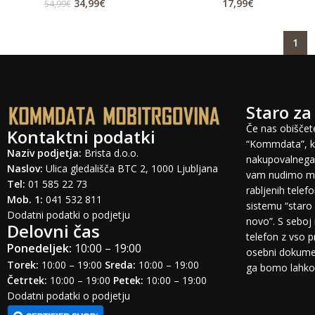
34,99
€
17,99
€
54,99
€
1
Staro za
Če nas obiščete
Kontaktni podatki
“Kommdata”, ki
Naziv podjetja:
Brista d.o.o.
nakupovalnega 
Naslov:
Ulica gledališča BTC 2, 1000 Ljubljana
vam nudimo mo
Tel:
01 585 22 73
rabljenih tele
Mob. 1:
041 532 811
sistemu “staro 
Dodatni podatki o podjetju
novo”. S seboj 
Delovni čas
telefon z vso 
Ponedeljek:
10:00 – 19:00
osebni dokumen
Torek:
10:00 – 19:00
Sreda:
10:00 – 19:00
ga bomo lahko o
Četrtek:
10:00 – 19:00
Petek:
10:00 – 19:00
Dodatni podatki o podjetju