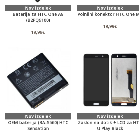
Nov izdelek
Nov izdelek
Baterija za HTC One A9
Polnilni konektor HTC One 
(B2PQ9100)
19,99
€
19,99
€
Nov izdelek
Nov izdelek
OEM baterija (BA-S560) HTC
Zaslon na dotik + LCD za H
Sensation
U Play Black