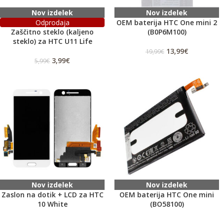
Nov izdelek
Nov izdelek
Odprodaja
OEM baterija HTC One mini 2
Zaščitno steklo (kaljeno
(B0P6M100)
steklo) za HTC U11 Life
13,99
€
19,99
€
3,99
€
5,99
€
Nov izdelek
Nov izdelek
Zaslon na dotik + LCD za HTC
OEM baterija HTC One mini
10 White
(BO58100)