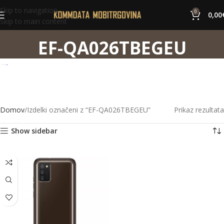
Skip to navigation
0
0,00
Skip to main content
EF-QA026TBEGEU
Domov
Izdelki označeni z “EF-QA026TBEGEU”
Prikaz rezultata
Show sidebar