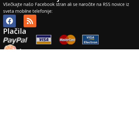
Všečkajte našo Facebook stran ali se naročite na RSS novice iz
sveta mobilne telefonije:
Plačila
Splošni pogoji
Plačilni pogoji
Dobava in stroški
Odstop in vračilo
Veljavnost
ponudbe
Plačila
Pravno obvestilo
Zasebnost
Arhiv
Točnost
podatkov
Garancija
Izvensodno reševanje potrošniskih sporov: Podjetje Brista d.o.o.
ne priznava nobenega izvajalca izvensodnega reševanja
potrošniskih sporov. Platforma za reševanje potrošniskih sporov
pa je na voljo
TUKAJ
.