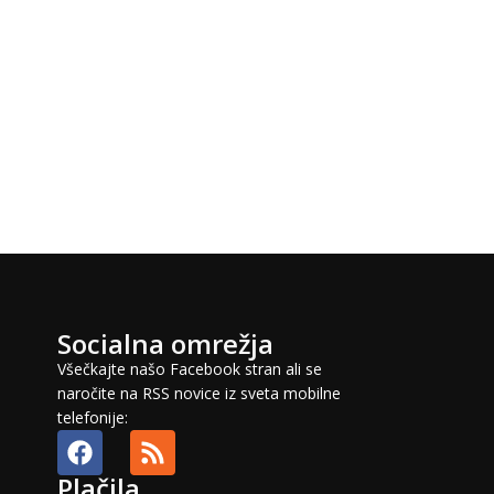
Socialna omrežja
Všečkajte našo Facebook stran ali se
naročite na RSS novice iz sveta mobilne
telefonije:
Plačila