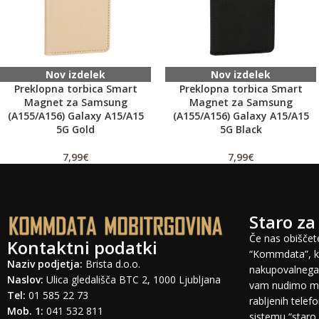
Nov izdelek
Nov izdelek
Preklopna torbica Smart
Preklopna torbica Smart
Magnet za Samsung
Magnet za Samsung
(A155/A156) Galaxy A15/A15
(A155/A156) Galaxy A15/A15
5G Gold
5G Black
7,99
€
7,99
€
Staro za
Če nas obiščete
Kontaktni podatki
“Kommdata”, ki
Naziv podjetja:
Brista d.o.o.
nakupovalnega 
Naslov:
Ulica gledališča BTC 2, 1000 Ljubljana
vam nudimo mo
Tel:
01 585 22 73
rabljenih tele
Mob. 1:
041 532 811
sistemu “staro 