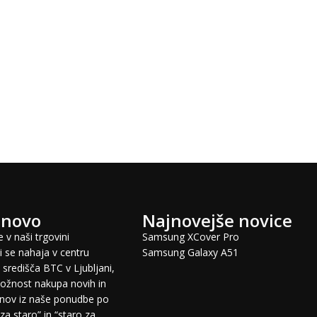
 novo
Najnovejše novice
 v naši trgovini
Samsung XCover Pro
 se nahaja v centru
Samsung Galaxy A51
središča BTC v Ljubljani,
žnost nakupa novih in
fonov iz naše ponudbe po
za staro” in “staro za