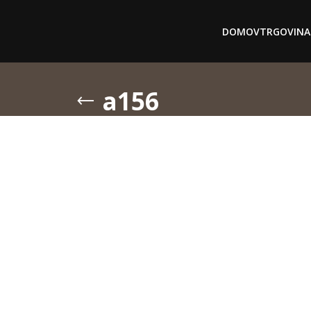
DOMOV
TRGOVINA
a156