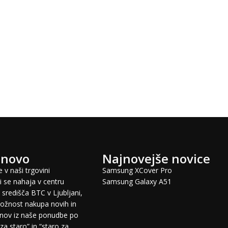
 novo
Najnovejše novice
 v naši trgovini
Samsung XCover Pro
 se nahaja v centru
Samsung Galaxy A51
središča BTC v Ljubljani,
žnost nakupa novih in
fonov iz naše ponudbe po
za staro” in “staro za