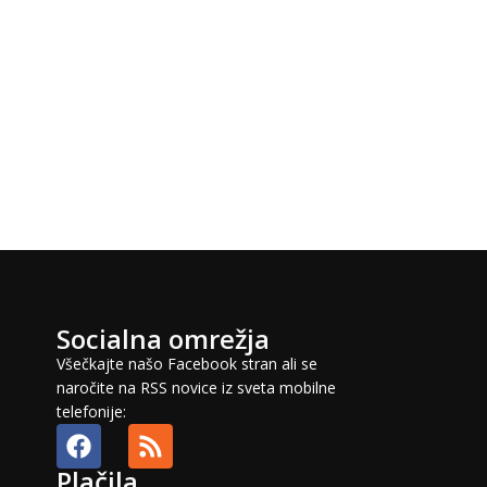
Socialna omrežja
Všečkajte našo Facebook stran ali se
naročite na RSS novice iz sveta mobilne
telefonije:
Plačila