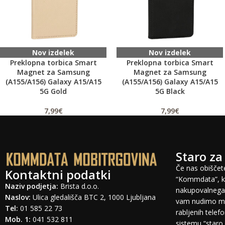
Nov izdelek
Nov izdelek
Preklopna torbica Smart
Preklopna torbica Smart
Magnet za Samsung
Magnet za Samsung
(A155/A156) Galaxy A15/A15
(A155/A156) Galaxy A15/A15
5G Gold
5G Black
7,99
€
7,99
€
Staro za
Če nas obiščete
Kontaktni podatki
“Kommdata”, ki
Naziv podjetja:
Brista d.o.o.
nakupovalnega 
Naslov:
Ulica gledališča BTC 2, 1000 Ljubljana
vam nudimo mo
Tel:
01 585 22 73
rabljenih tele
Mob. 1:
041 532 811
sistemu “staro 