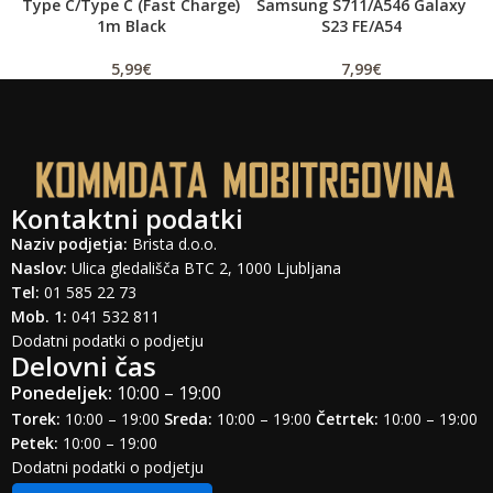
Type C/Type C (Fast Charge)
Samsung S711/A546 Galaxy
1m Black
S23 FE/A54
5,99
€
7,99
€
Kontaktni podatki
Naziv podjetja:
Brista d.o.o.
Naslov:
Ulica gledališča BTC 2, 1000 Ljubljana
Tel:
01 585 22 73
Mob. 1:
041 532 811
Dodatni podatki o podjetju
Delovni čas
Ponedeljek:
10:00 – 19:00
Torek:
10:00 – 19:00
Sreda:
10:00 – 19:00
Četrtek:
10:00 – 19:00
Petek:
10:00 – 19:00
Dodatni podatki o podjetju