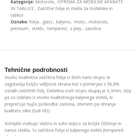
Kategorije:
Motorola
,
OPREMA ZA MOBILNE APARATE
IN TABLICE
,
Zaščitne folije in stekla za mobilnike in
tablice
Oznake:
folija
,
glass
,
kaljeno
,
moto
,
motorola
,
premium
,
steklo
,
tempered
,
x play
,
zascitna
Tehnične podrobnosti
Visoko kvalitetna zaščitna folija iz štirih nano slojev, ki
zagotavlja boljšo vidljivost ekrana kot v primerjavi s 96,8%
ostalih zaščitnih folij. Debelina vseh slojev skupaj je 0,3mm, sloji
pa so izdelani iz visoko kvalitetnega kaljenega stekla, ki
preprečuje hujše poškodbe zaslona, obenem pa ohranja
kvaliteto slike (tudi HD).
Komplet vsebuje: vlažno in suho krpico za boljše čiščenje in
nanos stekla, 1x zaščitna folija iz kaljenega stekla (tempered