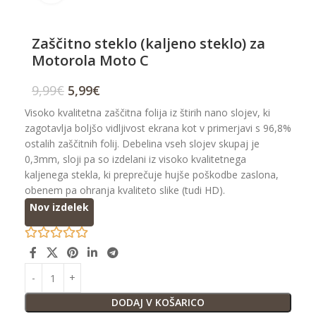
Zaščitno steklo (kaljeno steklo) za
Motorola Moto C
9,99
€
5,99
€
Visoko kvalitetna zaščitna folija iz štirih nano slojev, ki
zagotavlja boljšo vidljivost ekrana kot v primerjavi s 96,8%
ostalih zaščitnih folij. Debelina vseh slojev skupaj je
0,3mm, sloji pa so izdelani iz visoko kvalitetnega
kaljenega stekla, ki preprečuje hujše poškodbe zaslona,
obenem pa ohranja kvaliteto slike (tudi HD).
Nov izdelek
DODAJ V KOŠARICO