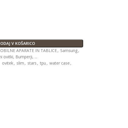
ODAJ V KOŠARICO
OBILNE APARATE IN TABLICE
,
Samsung
,
 ovitki, Bumperji, ...
,
ovitek
,
slim
,
stars
,
tpu
,
water case
,