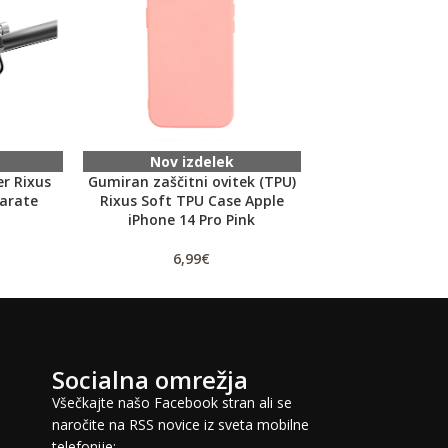
Nov izdelek
Nov izd
er Rixus
Gumiran zaščitni ovitek (TPU)
Odprod
arate
Rixus Soft TPU Case Apple
Baterija za LG P9
iPhone 14 Pro Pink
(BL-44JN) Li-Ion
6,99
€
2,
11,99
€
Socialna omrežja
Všečkajte našo Facebook stran ali se
naročite na RSS novice iz sveta mobilne
telefonije: