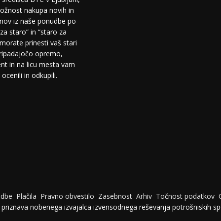
žnost nakupa novih in
fonov iz naše ponudbe po
za staro” in “staro za
morate prinesti vaš stari
pripadajočo opremo,
t in na licu mesta vam
cenili in odkupili.
udbe
Plačila
Pravno obvestilo
Zasebnost
Arhiv
Točnost podatkov
e priznava nobenega izvajalca izvensodnega reševanja potrošniskih sp