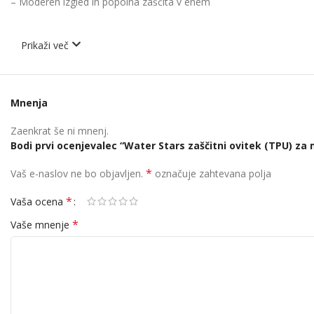
– Moderen izgled in popolna zaščita v enem
Prikaži več
Mnenja
Zaenkrat še ni mnenj.
Bodi prvi ocenjevalec “Water Stars zaščitni ovitek (TPU) za
*
Vaš e-naslov ne bo objavljen.
označuje zahtevana polja
*
Vaša ocena
*
Vaše mnenje