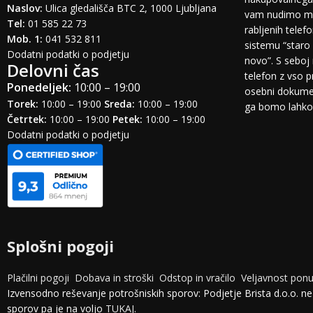
Naslov:
Ulica gledališča BTC 2, 1000 Ljubljana
vam nudimo mo
Tel:
01 585 22 73
rabljenih tele
Mob. 1:
041 532 811
sistemu “staro 
Dodatni podatki o podjetju
novo”. S seboj 
Delovni čas
telefon z vso 
Ponedeljek:
10:00 – 19:00
osebni dokumen
Torek:
10:00 – 19:00
Sreda:
10:00 – 19:00
ga bomo lahko o
Četrtek:
10:00 – 19:00
Petek:
10:00 – 19:00
Dodatni podatki o podjetju
Splošni pogoji
Plačilni pogoji
Dobava in stroški
Odstop in vračilo
Veljavnost pon
Izvensodno reševanje potrošniskih sporov: Podjetje Brista d.o.o. n
sporov pa je na voljo
TUKAJ
.