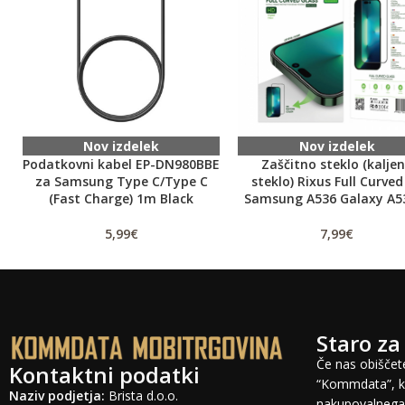
Nov izdelek
Nov izdelek
Podatkovni kabel EP-DN980BBE
Zaščitno steklo (kalje
za Samsung Type C/Type C
steklo) Rixus Full Curved
(Fast Charge) 1m Black
Samsung A536 Galaxy A5
5,99
€
7,99
€
Staro za
Če nas obiščete
Kontaktni podatki
“Kommdata”, ki
Naziv podjetja:
Brista d.o.o.
nakupovalnega 