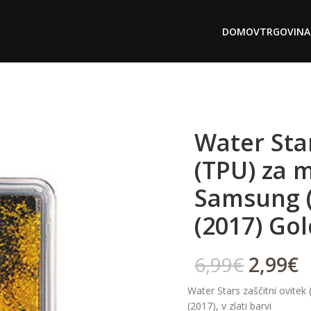
DOMOV
TRGOVINA
Water Star
(TPU) za 
Samsung (
(2017) Go
6,99
€
2,99
€
Water Stars zaščitni ovite
(2017), v zlati barvi