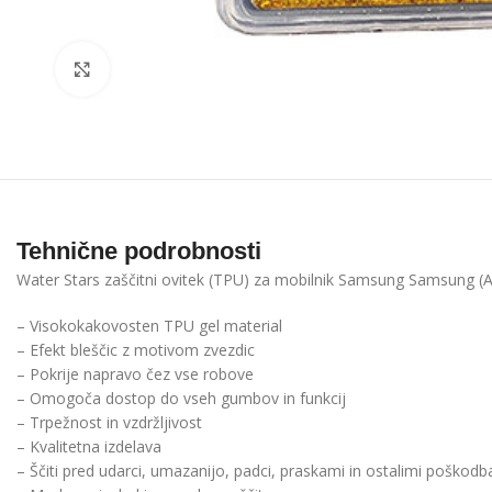
Click to enlarge
Tehnične podrobnosti
Water Stars zaščitni ovitek (TPU) za mobilnik Samsung Samsung (A
– Visokokakovosten TPU gel material
– Efekt bleščic z motivom zvezdic
– Pokrije napravo čez vse robove
– Omogoča dostop do vseh gumbov in funkcij
– Trpežnost in vzdržljivost
– Kvalitetna izdelava
– Ščiti pred udarci, umazanijo, padci, praskami in ostalimi poškod