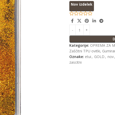
Nov izdelek
D
Kategorije:
OPREMA ZA M
Zaščitni TPU ovitki, Gumirani
Oznake:
etui
,
GOLD
,
nov
zascitni