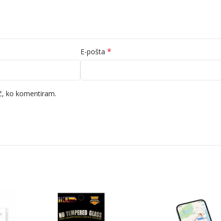
*
E-pošta
ič, ko komentiram.