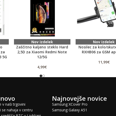
Nov izdelek
Nov izdelek
no
Zaščitno kaljeno steklo Hard
Nosilec za kolo/skut
 za
2,5D za Xiaomi Redmi Note
RXHB06 za GSM ap
3 5G
12/5G
11,99
€
4,99
€
 novo
Najnovejše novice
 v naši trgovini
Samsung XCover Pro
 se nahaja v centru
Samsung Galaxy A51
središča BTC v Ljubljani,