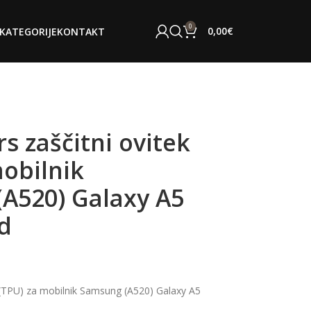
0
0,00
€
KATEGORIJE
KONTAKT
s zaščitni ovitek
mobilnik
A520) Galaxy A5
ld
k (TPU) za mobilnik Samsung (A520) Galaxy A5