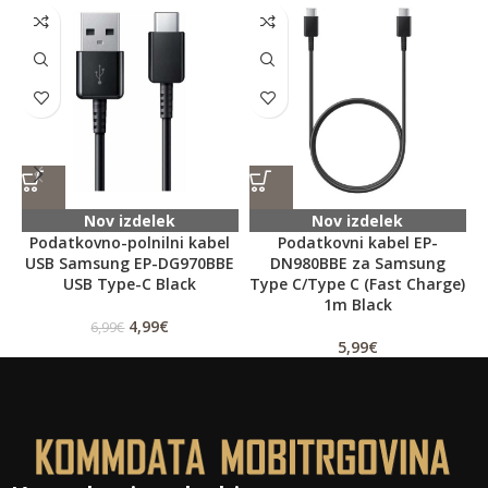
Nov izdelek
Nov izdelek
Podatkovno-polnilni kabel
Podatkovni kabel EP-
USB Samsung EP-DG970BBE
DN980BBE za Samsung
USB Type-C Black
Type C/Type C (Fast Charge)
1m Black
4,99
€
6,99
€
5,99
€