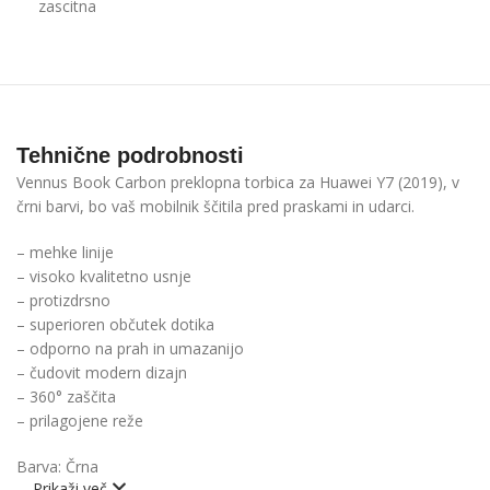
zascitna
Tehnične podrobnosti
Vennus Book Carbon preklopna torbica za Huawei Y7 (2019), v
črni barvi, bo vaš mobilnik ščitila pred praskami in udarci.
– mehke linije
– visoko kvalitetno usnje
– protizdrsno
– superioren občutek dotika
– odporno na prah in umazanijo
– čudovit modern dizajn
– 360° zaščita
– prilagojene reže
Barva: Črna
Prikaži več