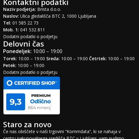
Kontaktni podatki
Naziv podjetja:
Brista d.o.o.
Naslov:
Ulica gledališča BTC 2, 1000 Ljubljana
Tel:
01 585 22 73
Mob. 1:
041 532 811
Dodatni podatki o podjetju
Delovni čas
Ponedeljek:
10:00 – 19:00
Torek:
10:00 – 19:00
Sreda:
10:00 – 19:00
Četrtek:
10:00 – 19:00
Petek:
10:00 – 19:00
Dodatni podatki o podjetju
Staro za novo
Če nas obiščete v naši trgovini “Kommdata”, ki se nahaja v
centru nakupovalnega središča BTC v Ljubljani, vam nudimo