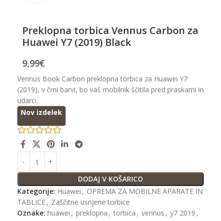
Preklopna torbica Vennus Carbon za
Huawei Y7 (2019) Black
9,99
€
Vennus Book Carbon preklopna torbica za Huawei Y7
(2019), v črni barvi, bo vaš mobilnik ščitila pred praskami in
udarci.
Nov izdelek
DODAJ V KOŠARICO
Kategorije:
Huawei
,
OPREMA ZA MOBILNE APARATE IN
TABLICE
,
Zaščitne usnjene torbice
Oznake:
huawei
,
preklopna
,
torbica
,
vennus
,
y7 2019
,