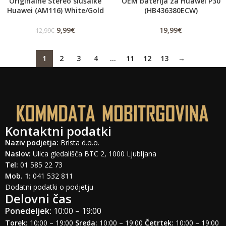
Originalne Stereo slušalke
OEM baterija za Huawei P30
Huawei (AM116) White/Gold
(HB436380ECW)
9,99
€
19,99
€
12,99
€
1
2
3
4
…
11
12
13
→
Kontaktni podatki
Naziv podjetja:
Brista d.o.o.
Naslov:
Ulica gledališča BTC 2, 1000 Ljubljana
Tel:
01 585 22 73
Mob. 1:
041 532 811
Dodatni podatki o podjetju
Delovni čas
Ponedeljek:
10:00 – 19:00
Torek:
10:00 – 19:00
Sreda:
10:00 – 19:00
Četrtek:
10:00 – 19:00