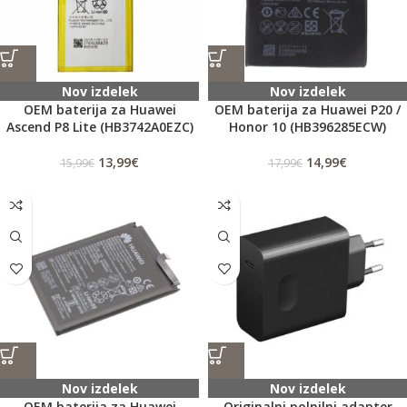
Nov izdelek
Nov izdelek
OEM baterija za Huawei
OEM baterija za Huawei P20 /
Ascend P8 Lite (HB3742A0EZC)
Honor 10 (HB396285ECW)
13,99
€
14,99
€
15,99
€
17,99
€
Nov izdelek
Nov izdelek
OEM baterija za Huawei
Originalni polnilni adapter