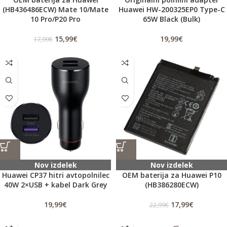
(HB436486ECW) Mate 10/Mate
Huawei HW-200325EP0 Type-C
10 Pro/P20 Pro
65W Black (Bulk)
15,99
€
19,99
€
17,99
€
Nov izdelek
Nov izdelek
Huawei CP37 hitri avtopolnilec
OEM baterija za Huawei P10
40W 2×USB + kabel Dark Grey
(HB386280ECW)
19,99
€
17,99
€
22,99
€