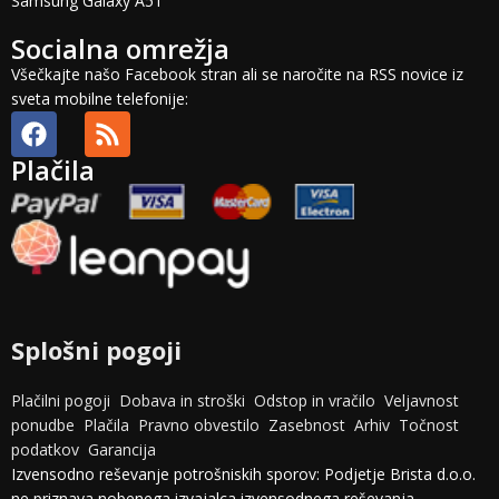
Samsung Galaxy A51
Socialna omrežja
Všečkajte našo Facebook stran ali se naročite na RSS novice iz
sveta mobilne telefonije:
Plačila
Splošni pogoji
Plačilni pogoji
Dobava in stroški
Odstop in vračilo
Veljavnost
ponudbe
Plačila
Pravno obvestilo
Zasebnost
Arhiv
Točnost
podatkov
Garancija
Izvensodno reševanje potrošniskih sporov: Podjetje Brista d.o.o.
ne priznava nobenega izvajalca izvensodnega reševanja