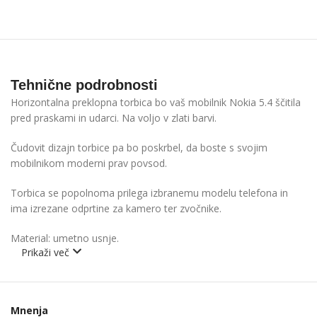
Tehnične podrobnosti
Horizontalna preklopna torbica bo vaš mobilnik Nokia 5.4 ščitila
pred praskami in udarci. Na voljo v zlati barvi.
Čudovit dizajn torbice pa bo poskrbel, da boste s svojim
mobilnikom moderni prav povsod.
Torbica se popolnoma prilega izbranemu modelu telefona in
ima izrezane odprtine za kamero ter zvočnike.
Material: umetno usnje.
Prikaži več
Mnenja