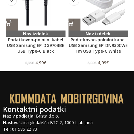
Nov izdelek
Nov izdelek
Podatkovno-polnilni kabel
Podatkovno-polnilni kabel
USB Samsung EP-DG970BBE
USB Samsung EP-DN930CWE
USB Type-C Black
1m USB Type-C White
4,99
€
4,99
€
6,99
€
6,99
€
Kontaktni podatki
Naziv podjetja:
Brista d.o.o.
Naslov:
Ulica gledališča BTC 2, 1000 Ljubljana
Tel:
01 585 22 73