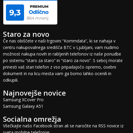
Staro za novo
Če nas obiščete v naši trgovini “Kommdata”, ki se nahaja v
centru nakupovalnega središča BTC v Ljubljani, vam nudimo
možnost nakupa novih in rabljenih telefonov iz naše ponudbe
po sistemu “staro za staro” in “staro za novo”. S seboj morate
prinesti vaš stari telefon z vso pripadajočo opremo, osebni
dokument in na licu mesta vam ga bomo lahko ocenili in
odkupili.
Najnovejše novice
Samsung XCover Pro
Samsung Galaxy A51
Socialna omrežja
Všečkajte našo Facebook stran ali se naročite na RSS novice iz
sveta mobilne telefonije: