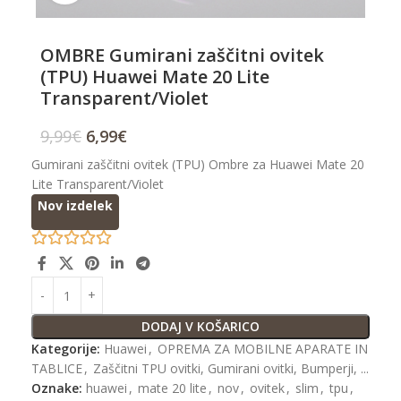
OMBRE Gumirani zaščitni ovitek
(TPU) Huawei Mate 20 Lite
Transparent/Violet
9,99
€
6,99
€
Gumirani zaščitni ovitek (TPU) Ombre za Huawei Mate 20
Lite Transparent/Violet
Nov izdelek
DODAJ V KOŠARICO
Kategorije:
Huawei
,
OPREMA ZA MOBILNE APARATE IN
TABLICE
,
Zaščitni TPU ovitki, Gumirani ovitki, Bumperji, ...
Oznake:
huawei
,
mate 20 lite
,
nov
,
ovitek
,
slim
,
tpu
,