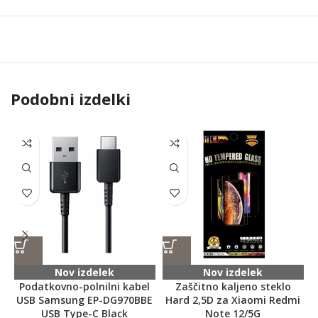
Podobni izdelki
Nov izdelek
Nov izdelek
Podatkovno-polnilni kabel
Zaščitno kaljeno steklo
N
USB Samsung EP-DG970BBE
Hard 2,5D za Xiaomi Redmi
USB Type-C Black
Note 12/5G