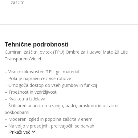
zascitni
Tehnične podrobnosti
Gumirani zaščitni ovitek (TPU) Ombre za Huawei Mate 20 Lite
Transparent/Violet
– Visokokakovosten TPU gel material
– Pokrije napravo čez vse robove
– Omogoča dostop do vseh gumbov in funkcij
– Trpežnost in vzdržljivost
– Kvalitetna izdelava
– Ščiti pred udarci, umazanijo, padci, praskami in ostalimi
poškodbami
– Moderen izgled in popolna zaščita v enem
– Na voljo v prosojnih, prelivajočih se barvah
Prikaži več