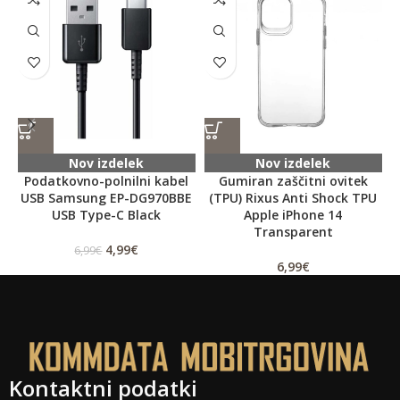
Nov izdelek
Nov izdelek
Podatkovno-polnilni kabel
Gumiran zaščitni ovitek
USB Samsung EP-DG970BBE
(TPU) Rixus Anti Shock TPU
USB Type-C Black
Apple iPhone 14
Transparent
4,99
€
6,99
€
6,99
€
Kontaktni podatki