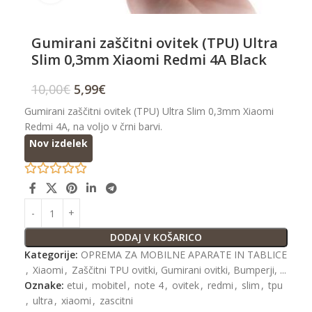
Gumirani zaščitni ovitek (TPU) Ultra
Slim 0,3mm Xiaomi Redmi 4A Black
10,00
€
5,99
€
Gumirani zaščitni ovitek (TPU) Ultra Slim 0,3mm Xiaomi
Redmi 4A, na voljo v črni barvi.
Nov izdelek
DODAJ V KOŠARICO
Kategorije:
OPREMA ZA MOBILNE APARATE IN TABLICE
,
Xiaomi
,
Zaščitni TPU ovitki, Gumirani ovitki, Bumperji, ...
Oznake:
etui
,
mobitel
,
note 4
,
ovitek
,
redmi
,
slim
,
tpu
,
ultra
,
xiaomi
,
zascitni