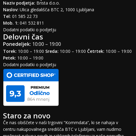
Naziv podjetja:
Brista d.o.o.
Naslov:
Ulica gledališča BTC 2, 1000 Ljubljana
Tel:
01 585 22 73
Mob. 1:
041 532 811
Dodatni podatki o podjetju
Delovni čas
Ponedeljek:
10:00 – 19:00
Torek:
10:00 – 19:00
Sreda:
10:00 – 19:00
Četrtek:
10:00 – 19:00
Petek:
10:00 – 19:00
Dodatni podatki o podjetju
Staro za novo
Če nas obiščete v naši trgovini “Kommdata”, ki se nahaja v
centru nakupovalnega središča BTC v Ljubljani, vam nudimo
možnost nakupa novih in rabljenih telefonov iz naše ponudbe