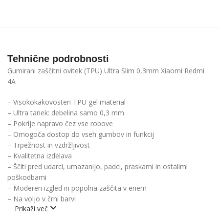
Tehnične podrobnosti
Gumirani zaščitni ovitek (TPU) Ultra Slim 0,3mm Xiaomi Redmi
4A
– Visokokakovosten TPU gel material
– Ultra tanek: debelina samo 0,3 mm
– Pokrije napravo čez vse robove
– Omogoča dostop do vseh gumbov in funkcij
– Trpežnost in vzdržljivost
– Kvalitetna izdelava
– Ščiti pred udarci, umazanijo, padci, praskami in ostalimi
poškodbami
– Moderen izgled in popolna zaščita v enem
– Na voljo v črni barvi
Prikaži več