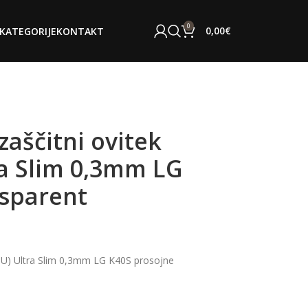
0
0,00
€
KATEGORIJE
KONTAKT
zaščitni ovitek
ra Slim 0,3mm LG
sparent
TPU) Ultra Slim 0,3mm LG K40S prosojne