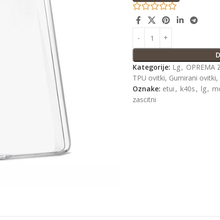
D
Kategorije:
Lg
,
OPREMA Z
TPU ovitki, Gumirani ovitki, 
Oznake:
etui
,
k40s
,
lg
,
mo
zascitni