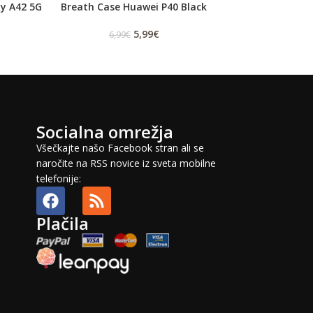
y A42 5G
Breath Case Huawei P40 Black
Mercury Jelly C
Note 8 (N95
5,99
€
6,99
€
5,99
Socialna omrežja
Všečkajte našo Facebook stran ali se
naročite na RSS novice iz sveta mobilne
telefonije:
Plačila