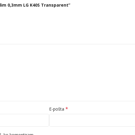
 Slim 0,3mm LG K40S Transparent”
*
E-pošta
ič, ko komentiram.