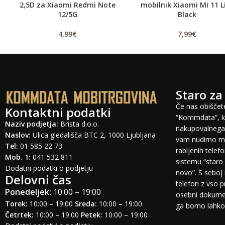
2,5D za Xiaomi Redmi Note
mobilnik Xiaomi Mi 11 L
12/5G
Black
4,99
€
7,99
€
Staro za
Če nas obiščete
Kontaktni podatki
“Kommdata”, ki
Naziv podjetja:
Brista d.o.o.
nakupovalnega 
Naslov:
Ulica gledališča BTC 2, 1000 Ljubljana
vam nudimo mo
Tel:
01 585 22 73
rabljenih tele
Mob. 1:
041 532 811
sistemu “staro 
Dodatni podatki o podjetju
novo”. S seboj 
Delovni čas
telefon z vso 
Ponedeljek:
10:00 – 19:00
osebni dokumen
Torek:
10:00 – 19:00
Sreda:
10:00 – 19:00
ga bomo lahko o
Četrtek:
10:00 – 19:00
Petek:
10:00 – 19:00