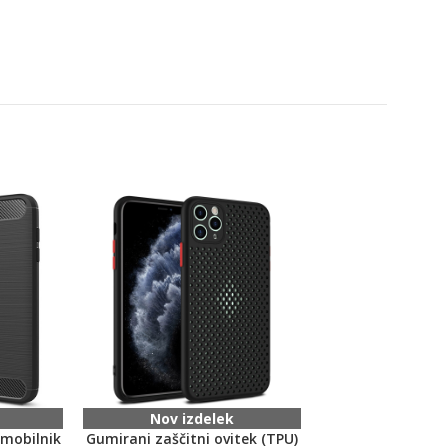
Nov izdelek
Nov izd
 mobilnik
Gumirani zaščitni ovitek (TPU)
Gumirani zaščitni