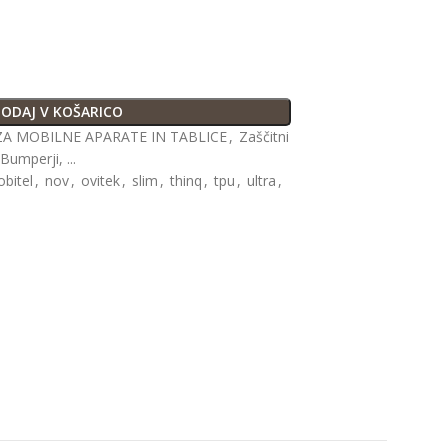
ODAJ V KOŠARICO
A MOBILNE APARATE IN TABLICE
,
Zaščitni
Bumperji, ...
bitel
,
nov
,
ovitek
,
slim
,
thinq
,
tpu
,
ultra
,