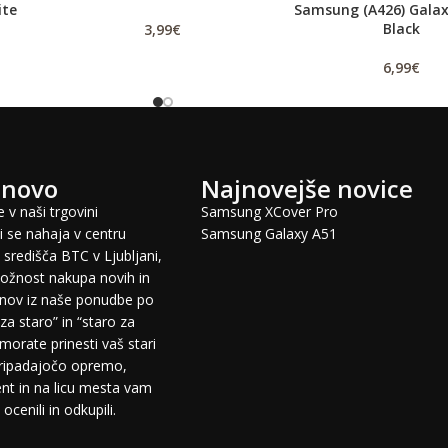
ite
Samsung (A426) Galax
Black
3,99
€
6,99
€
 novo
Najnovejše novice
 v naši trgovini
Samsung XCover Pro
 se nahaja v centru
Samsung Galaxy A51
središča BTC v Ljubljani,
žnost nakupa novih in
fonov iz naše ponudbe po
za staro” in “staro za
morate prinesti vaš stari
pripadajočo opremo,
t in na licu mesta vam
cenili in odkupili.