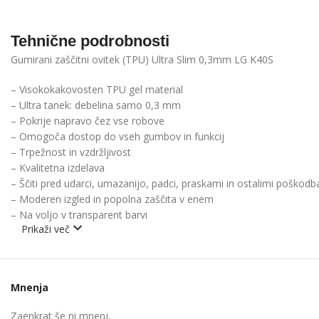
Tehnične podrobnosti
Gumirani zaščitni ovitek (TPU) Ultra Slim 0,3mm LG K40S
– Visokokakovosten TPU gel material
– Ultra tanek: debelina samo 0,3 mm
– Pokrije napravo čez vse robove
– Omogoča dostop do vseh gumbov in funkcij
– Trpežnost in vzdržljivost
– Kvalitetna izdelava
– Ščiti pred udarci, umazanijo, padci, praskami in ostalimi poškod
– Moderen izgled in popolna zaščita v enem
– Na voljo v transparent barvi
Prikaži več
Mnenja
Zaenkrat še ni mnenj.