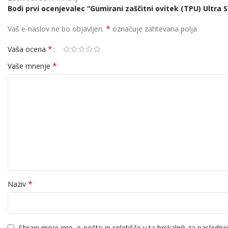
Bodi prvi ocenjevalec “Gumirani zaščitni ovitek (TPU) Ultra
*
Vaš e-naslov ne bo objavljen.
označuje zahtevana polja
*
Vaša ocena
*
Vaše mnenje
*
Naziv
Shrani moje ime, e-pošto in spletišče v ta brskalnik za naslednj