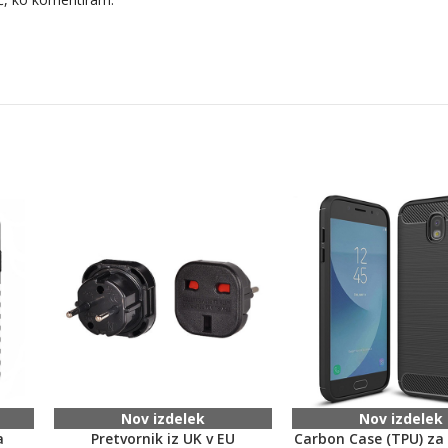
Nov izdelek
Nov izdelek
a
Pretvornik iz UK v EU
Carbon Case (TPU) za