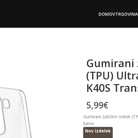
DOMOV
TRGOVINA
Gumirani 
(TPU) Ult
K40S Tran
5,99
€
Gumirani zaščitni ovitek (
barve
Nov izdelek