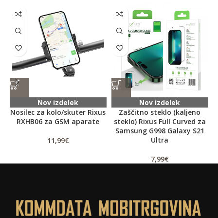
Nov izdelek
Nov izdelek
Nosilec za kolo/skuter Rixus
Zaščitno steklo (kaljeno
RXHB06 za GSM aparate
steklo) Rixus Full Curved za
Samsung G998 Galaxy S21
Ultra
11,99
€
7,99
€