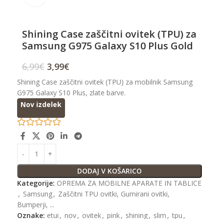
Shining Case zaščitni ovitek (TPU) za
Samsung G975 Galaxy S10 Plus Gold
6,99
€
3,99
€
Shining Case zaščitni ovitek (TPU) za mobilnik Samsung
G975 Galaxy S10 Plus, zlate barve.
Nov izdelek
DODAJ V KOŠARICO
Kategorije:
OPREMA ZA MOBILNE APARATE IN TABLICE
,
Samsung
,
Zaščitni TPU ovitki, Gumirani ovitki,
Bumperji, ...
Oznake:
etui
,
nov
,
ovitek
,
pink
,
shining
,
slim
,
tpu
,