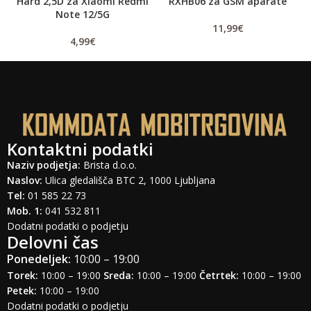
Hard 2,5D za Xiaomi Redmi
RXHB06 za GSM aparate
Note 12/5G
11,99
€
4,99
€
Kontaktni podatki
Naziv podjetja:
Brista d.o.o.
Naslov:
Ulica gledališča BTC 2, 1000 Ljubljana
Tel:
01 585 22 73
Mob. 1:
041 532 811
Dodatni podatki o podjetju
Delovni čas
Ponedeljek:
10:00 – 19:00
Torek:
10:00 – 19:00
Sreda:
10:00 – 19:00
Četrtek:
10:00 – 19:00
Petek:
10:00 – 19:00
Dodatni podatki o podjetju