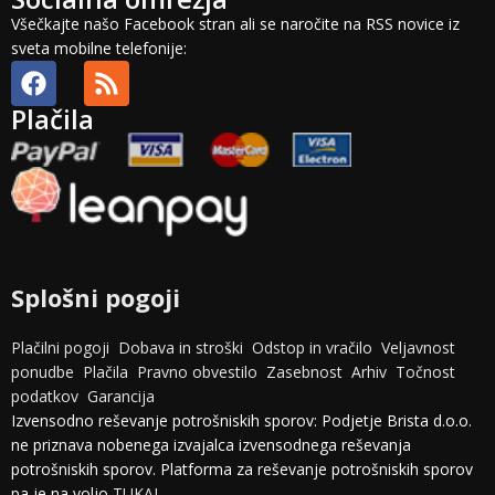
Všečkajte našo Facebook stran ali se naročite na RSS novice iz
sveta mobilne telefonije:
Plačila
Splošni pogoji
Plačilni pogoji
Dobava in stroški
Odstop in vračilo
Veljavnost
ponudbe
Plačila
Pravno obvestilo
Zasebnost
Arhiv
Točnost
podatkov
Garancija
Izvensodno reševanje potrošniskih sporov: Podjetje Brista d.o.o.
ne priznava nobenega izvajalca izvensodnega reševanja
potrošniskih sporov. Platforma za reševanje potrošniskih sporov
pa je na voljo
TUKAJ
.