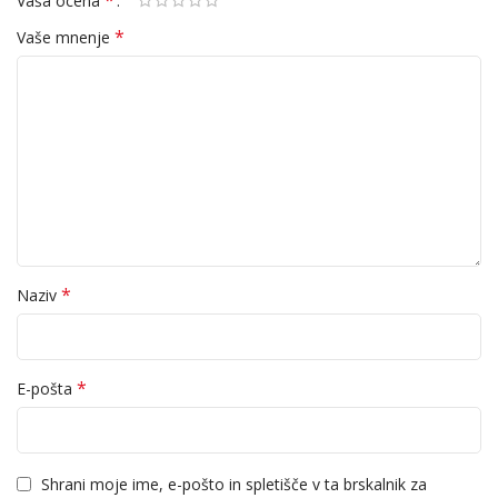
*
Vaša ocena
*
Vaše mnenje
*
Naziv
*
E-pošta
Shrani moje ime, e-pošto in spletišče v ta brskalnik za