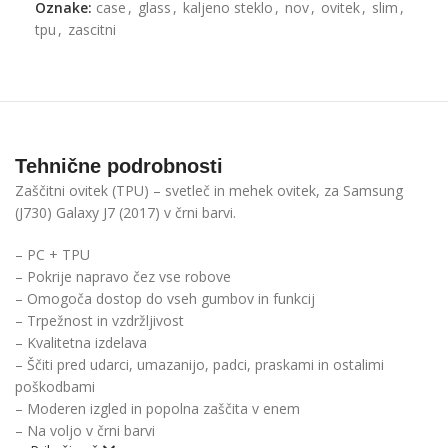
Oznake:
case
,
glass
,
kaljeno steklo
,
nov
,
ovitek
,
slim
,
tpu
,
zascitni
Tehnične podrobnosti
Zaščitni ovitek (TPU) – svetleč in mehek ovitek, za Samsung
(J730) Galaxy J7 (2017) v črni barvi.
– PC + TPU
– Pokrije napravo čez vse robove
– Omogoča dostop do vseh gumbov in funkcij
– Trpežnost in vzdržljivost
– Kvalitetna izdelava
– Ščiti pred udarci, umazanijo, padci, praskami in ostalimi
poškodbami
– Moderen izgled in popolna zaščita v enem
– Na voljo v črni barvi