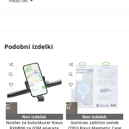
Prikaži več
Podobni izdelki
Nov izdelek
Nov izdelek
Nosilec za kolo/skuter Rixus
Gumiran zaščitni ovitek
RXHB06 za GSM aparate
(TPU) Rixus Magnetic Case