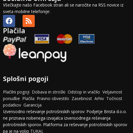
Všečkajte našo Facebook stran ali se naročite na RSS novice iz
sveta mobilne telefonije:
Plačila
Splošni pogoji
Plačilni pogoji
Dobava in stroški
Odstop in vračilo
Veljavnost
ponudbe
Plačila
Pravno obvestilo
Zasebnost
Arhiv
Točnost
podatkov
Garancija
Izvensodno reševanje potrošniskih sporov: Podjetje Brista d.o.o.
ne priznava nobenega izvajalca izvensodnega reševanja
potrošniskih sporov. Platforma za reševanje potrošniskih sporov
pa je na voljo
TUKAJ
.