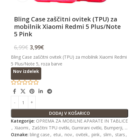
Bling Case zaščitni ovitek (TPU) za
mobilnik Xiaomi Redmi 5 Plus/Note
5 Pink
6,99
€
3,99
€
Bling Case zaščitni ovitek (TPU) za mobilnik Xiaomi Redmi
5 Plus/Note 5, roza barve
Nov izdelek
DODAJ V KOŠARICO
Kategorije:
OPREMA ZA MOBILNE APARATE IN TABLICE
,
Xiaomi
,
Zaščitni TPU ovitki, Gumirani ovitki, Bumperji, ...
Oznake:
bling case
,
etui
,
nov
,
ovitek
,
pink
,
slim
,
stars
,