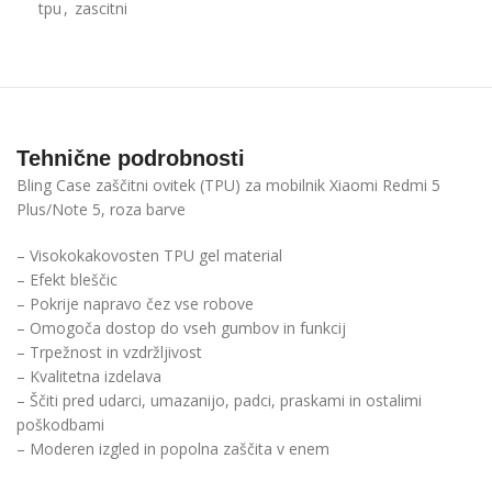
tpu
,
zascitni
Tehnične podrobnosti
Bling Case zaščitni ovitek (TPU) za mobilnik Xiaomi Redmi 5
Plus/Note 5, roza barve
– Visokokakovosten TPU gel material
– Efekt bleščic
– Pokrije napravo čez vse robove
– Omogoča dostop do vseh gumbov in funkcij
– Trpežnost in vzdržljivost
– Kvalitetna izdelava
– Ščiti pred udarci, umazanijo, padci, praskami in ostalimi
poškodbami
– Moderen izgled in popolna zaščita v enem