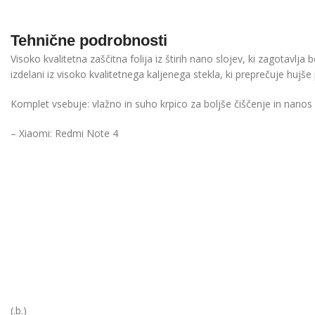
Tehnične podrobnosti
Visoko kvalitetna zaščitna folija iz štirih nano slojev, ki zagotavlja
izdelani iz visoko kvalitetnega kaljenega stekla, ki preprečuje huj
Komplet vsebuje: vlažno in suho krpico za boljše čiščenje in nanos s
– Xiaomi: Redmi Note 4
(.b.)