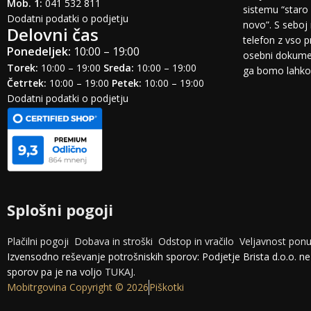
Mob. 1:
041 532 811
sistemu “staro 
Dodatni podatki o podjetju
novo”. S seboj 
Delovni čas
telefon z vso 
Ponedeljek:
10:00 – 19:00
osebni dokumen
Torek:
10:00 – 19:00
Sreda:
10:00 – 19:00
ga bomo lahko o
Četrtek:
10:00 – 19:00
Petek:
10:00 – 19:00
Dodatni podatki o podjetju
Splošni pogoji
Plačilni pogoji
Dobava in stroški
Odstop in vračilo
Veljavnost pon
Izvensodno reševanje potrošniskih sporov: Podjetje Brista d.o.o. n
sporov pa je na voljo
TUKAJ
.
Mobitrgovina Copyright © 2026
Piškotki