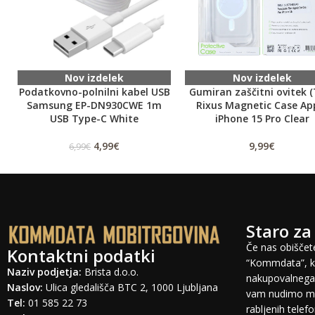
Nov izdelek
Nov izdelek
Podatkovno-polnilni kabel USB
Gumiran zaščitni ovitek (
Samsung EP-DN930CWE 1m
Rixus Magnetic Case Ap
USB Type-C White
iPhone 15 Pro Clear
4,99
€
9,99
€
6,99
€
Staro za
Če nas obiščete
Kontaktni podatki
“Kommdata”, ki
Naziv podjetja:
Brista d.o.o.
nakupovalnega 
Naslov:
Ulica gledališča BTC 2, 1000 Ljubljana
vam nudimo mo
Tel:
01 585 22 73
rabljenih tele