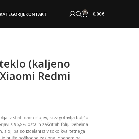
0
0,00
€
KATEGORIJE
KONTAKT
teklo (kaljeno
a Xiaomi Redmi
lija iz štirih nano slojev, ki zagotavlja boljšo
rjavi s 96,8% ostalih zaščitnih folij. Debelina
 sloji pa so izdelani iz visoko kvalitetnega
ečuje hujše poškodbe zaslona, obenem pa