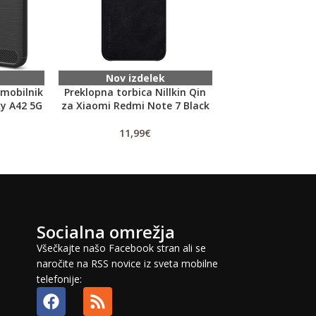
Nov izdelek
Nov izd
 mobilnik
Preklopna torbica Nillkin Qin
Zaščitno stekl
y A42 5G
za Xiaomi Redmi Note 7 Black
steklo) Livon Edg
Samsung N95
11,99
€
14,99
Socialna omrežja
Všečkajte našo Facebook stran ali se
naročite na RSS novice iz sveta mobilne
telefonije: