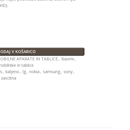
 HD).
ODAJ V KOŠARICO
OBILNE APARATE IN TABLICE
,
Xiaomi
,
mobilnike in tablice
ss
,
kaljeno
,
lg
,
nokia
,
samsung
,
sony
,
zascitna