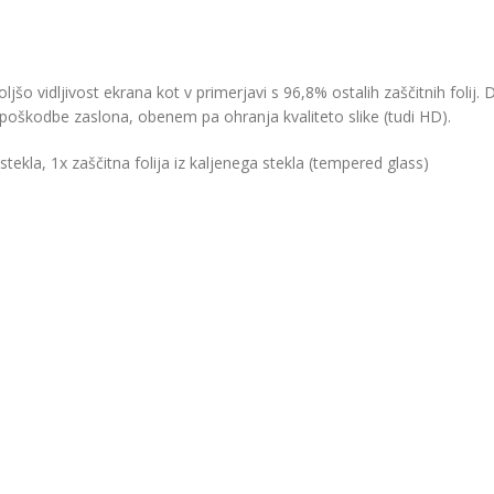
 boljšo vidljivost ekrana kot v primerjavi s 96,8% ostalih zaščitnih folij
še poškodbe zaslona, obenem pa ohranja kvaliteto slike (tudi HD).
tekla, 1x zaščitna folija iz kaljenega stekla (tempered glass)