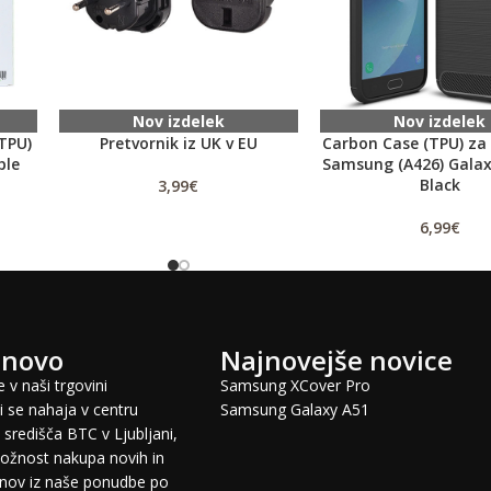
Nov izdelek
Nov izdelek
TPU)
Pretvornik iz UK v EU
Carbon Case (TPU) za
ple
Samsung (A426) Galax
Black
3,99
€
6,99
€
 novo
Najnovejše novice
 v naši trgovini
Samsung XCover Pro
 se nahaja v centru
Samsung Galaxy A51
središča BTC v Ljubljani,
žnost nakupa novih in
fonov iz naše ponudbe po