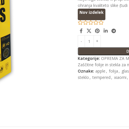
ohranja kvaliteto slike (tudi
Nov izdelek
D
Kategorije:
OPREMA ZA M
Zaščitne folije in stekla za 
Oznake:
apple
,
folija
,
gla
steklo
,
tempered
,
xiaomi
,