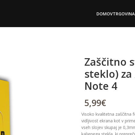
DOMOV
TRGOVINA
Zaščitno s
steklo) z
Note 4
5,99
€
Visoko kvalitetna zaščitna fo
vidljivost ekrana kot v prime
vseh slojev skupaj je 0,3mm,
kaljenega stekla, ki prepr