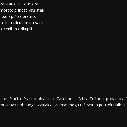
za staro” in “staro za
morate prinesti vaš stari
pripadajočo opremo,
t in na licu mesta vam
cenili in odkupili.
udbe
Plačila
Pravno obvestilo
Zasebnost
Arhiv
Točnost podatkov
e priznava nobenega izvajalca izvensodnega reševanja potrošniskih sp