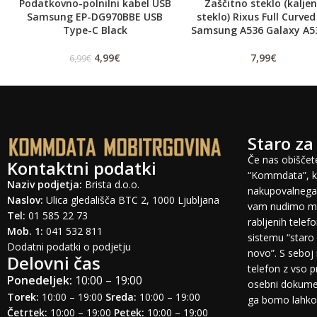
Podatkovno-polnilni kabel USB
Zaščitno steklo (kalje
Samsung EP-DG970BBE USB
steklo) Rixus Full Curved
Type-C Black
Samsung A536 Galaxy A5
4,99
€
7,99
€
6,99
€
Staro za
Če nas obiščete
Kontaktni podatki
“Kommdata”, ki
Naziv podjetja:
Brista d.o.o.
nakupovalnega 
Naslov:
Ulica gledališča BTC 2, 1000 Ljubljana
vam nudimo mo
Tel:
01 585 22 73
rabljenih tele
Mob. 1:
041 532 811
sistemu “staro 
Dodatni podatki o podjetju
novo”. S seboj 
Delovni čas
telefon z vso 
Ponedeljek:
10:00 – 19:00
osebni dokumen
Torek:
10:00 – 19:00
Sreda:
10:00 – 19:00
ga bomo lahko o
Četrtek:
10:00 – 19:00
Petek:
10:00 – 19:00