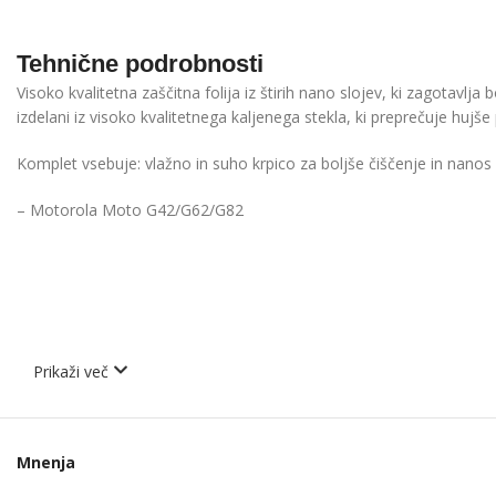
Tehnične podrobnosti
Visoko kvalitetna zaščitna folija iz štirih nano slojev, ki zagotavlja
izdelani iz visoko kvalitetnega kaljenega stekla, ki preprečuje huj
Komplet vsebuje: vlažno in suho krpico za boljše čiščenje in nanos s
– Motorola Moto G42/G62/G82
Prikaži več
Mnenja