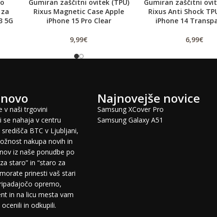
no
Gumiran zaščitni ovitek (TPU)
Gumiran zaščitni ovit
 za
Rixus Magnetic Case Apple
Rixus Anti Shock TP
3 5G
iPhone 15 Pro Clear
iPhone 14 Transp
9,99
€
6,99
€
 novo
Najnovejše novice
 v naši trgovini
Samsung XCover Pro
 se nahaja v centru
Samsung Galaxy A51
središča BTC v Ljubljani,
žnost nakupa novih in
fonov iz naše ponudbe po
za staro” in “staro za
morate prinesti vaš stari
pripadajočo opremo,
t in na licu mesta vam
cenili in odkupili.