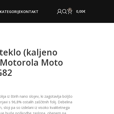
0
0,00
€
KATEGORIJE
KONTAKT
teklo (kaljeno
a Motorola Moto
G82
lija iz štirih nano slojev, ki zagotavlja boljšo
rjavi s 96,8% ostalih zaščitnih folij. Debelina
 sloji pa so izdelani iz visoko kvalitetnega
ečuje hujše poškodbe zaslona, obenem pa