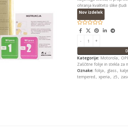
ohranja kvaliteto slike (tudi
Nov izdelek
D
Kategorije:
Motorola
,
OP
Zaščitne folije in stekla za 
Oznake:
folija
,
glass
,
kalj
tempered
,
xperia
,
z5
,
zas