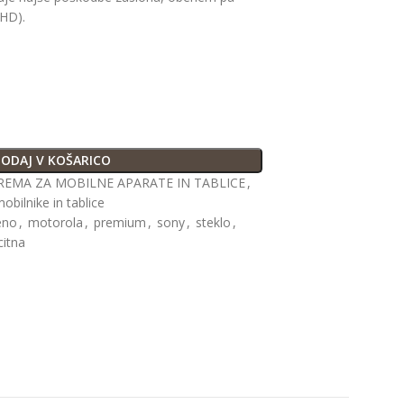
 HD).
ODAJ V KOŠARICO
REMA ZA MOBILNE APARATE IN TABLICE
,
mobilnike in tablice
eno
,
motorola
,
premium
,
sony
,
steklo
,
citna