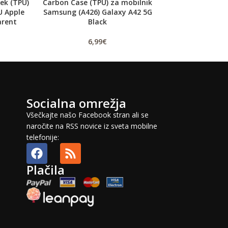
ek (TPU)
Carbon Case (TPU) za mobilnik
Gumirani zaščitni
U Apple
Samsung (A426) Galaxy A42 5G
Breath Case Huaw
arent
Black
5,
6,99
€
6,99
€
Socialna omrežja
Všečkajte našo Facebook stran ali se
naročite na RSS novice iz sveta mobilne
telefonije:
Plačila