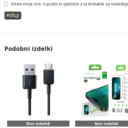
Shrani moje ime, e-pošto in spletišče v ta brskalnik za naslednj
Podobni izdelki
Nov izdelek
Nov izdelek