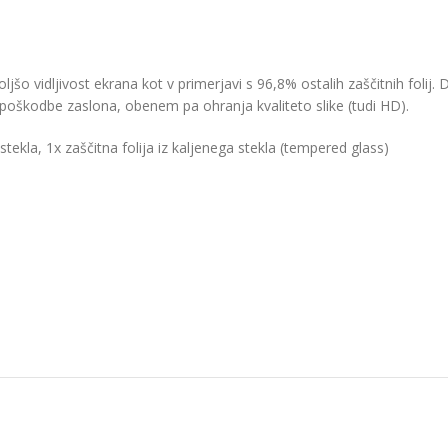
 boljšo vidljivost ekrana kot v primerjavi s 96,8% ostalih zaščitnih folij
še poškodbe zaslona, obenem pa ohranja kvaliteto slike (tudi HD).
tekla, 1x zaščitna folija iz kaljenega stekla (tempered glass)