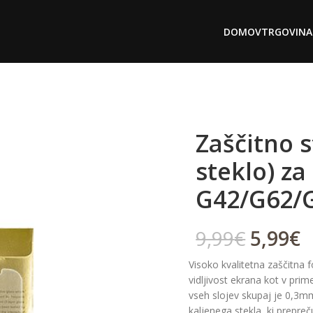
DOMOV
TRGOVINA
Zaščitno s
steklo) z
G42/G62/
9,99
€
5,99
€
Visoko kvalitetna zaščitna fo
vidljivost ekrana kot v prime
vseh slojev skupaj je 0,3mm,
kaljenega stekla, ki prepr