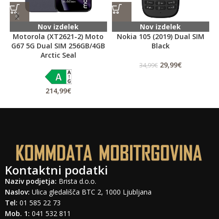
Barva: Black
Nov izdelek
Nov izdelek
Motorola (XT2621-2) Moto
Nokia 105 (2019) Dual SIM
G67 5G Dual SIM 256GB/4GB
Black
Arctic Seal
29,99
€
34,99
€
214,99
€
Kontaktni podatki
Naziv podjetja:
Brista d.o.o.
Naslov:
Ulica gledališča BTC 2, 1000 Ljubljana
Tel:
01 585 22 73
Mob. 1:
041 532 811