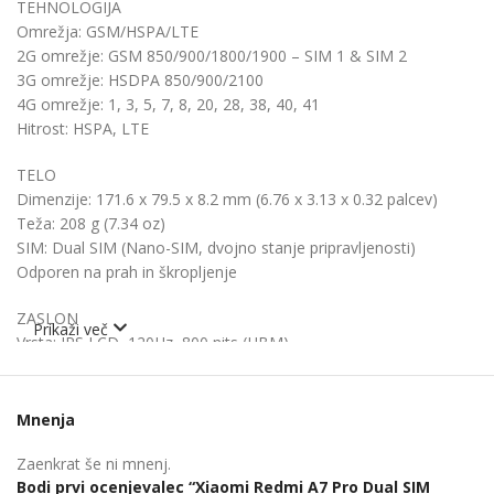
TEHNOLOGIJA
Omrežja: GSM/HSPA/LTE
2G omrežje: GSM 850/900/1800/1900 – SIM 1 & SIM 2
3G omrežje: HSDPA 850/900/2100
4G omrežje: 1, 3, 5, 7, 8, 20, 28, 38, 40, 41
Hitrost: HSPA, LTE
TELO
Dimenzije: 171.6 x 79.5 x 8.2 mm (6.76 x 3.13 x 0.32 palcev)
Teža:
208 g (7.34 oz)
SIM: Dual SIM (Nano-SIM, dvojno stanje pripravljenosti)
Odporen na prah in škropljenje
ZASLON
Prikaži več
Vrsta: IPS LCD
,
120Hz, 800 nits (HBM)
Velikost: 6,9 palcev, 114,9 cm2 (~84,3 % razmerje med
zaslonom in telesom)
Resolucija: 720 x 1600 slikovnih pik, razmerje 20:9 (~254 ppi
Mnenja
gostote)
Zaenkrat še ni mnenj.
PLATFORMA
Bodi prvi ocenjevalec “Xiaomi Redmi A7 Pro Dual SIM