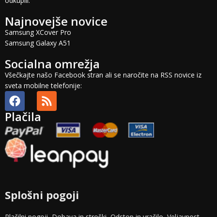
odkupili.
Najnovejše novice
Samsung XCover Pro
Samsung Galaxy A51
Socialna omrežja
Všečkajte našo Facebook stran ali se naročite na RSS novice iz
sveta mobilne telefonije:
Plačila
Splošni pogoji
Plačilni pogoji
Dobava in stroški
Odstop in vračilo
Veljavnost