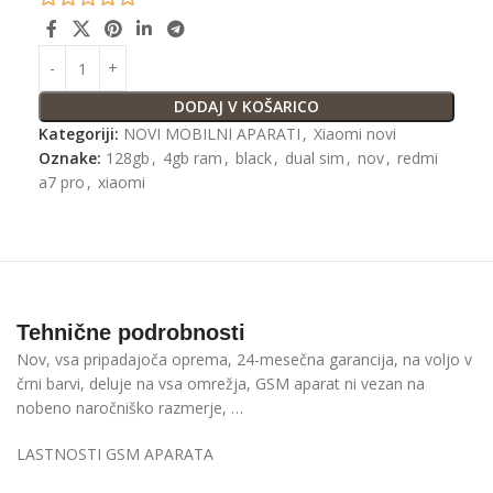
DODAJ V KOŠARICO
Kategoriji:
NOVI MOBILNI APARATI
,
Xiaomi novi
Oznake:
128gb
,
4gb ram
,
black
,
dual sim
,
nov
,
redmi
a7 pro
,
xiaomi
Tehnične podrobnosti
Nov, vsa pripadajoča oprema, 24-mesečna garancija, na voljo v
črni barvi, deluje na vsa omrežja, GSM aparat ni vezan na
nobeno naročniško razmerje, …
LASTNOSTI GSM APARATA