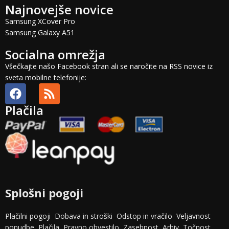
Najnovejše novice
Samsung XCover Pro
Samsung Galaxy A51
Socialna omrežja
Všečkajte našo Facebook stran ali se naročite na RSS novice iz
sveta mobilne telefonije:
Plačila
Splošni pogoji
Plačilni pogoji
Dobava in stroški
Odstop in vračilo
Veljavnost
ponudbe
Plačila
Pravno obvestilo
Zasebnost
Arhiv
Točnost