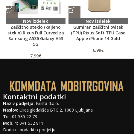
Nov izdelek
Nov izdelek
Zaščitno steklo (kaljeno
Gumiran zaščitni ovitek
steklo) Rixus Full Curved za
(TPU) Rixus Soft TPU Case
Samsung A536 Galaxy A53
Apple iPhone 14 Gold
5G
6,99
€
7,99
€
Kontaktni podatki
Naziv podjetja:
Brista d.o.o.
Naslov:
Ulica gledališča BTC 2, 1000 Ljubljana
Tel:
01 585 22 73
Mob. 1:
041 532 811
Dodatni podatki o podjetju