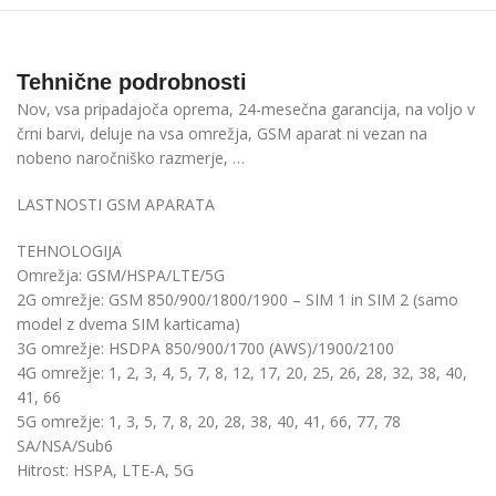
Tehnične podrobnosti
Nov, vsa pripadajoča oprema, 24-mesečna garancija, na voljo v
črni barvi, deluje na vsa omrežja, GSM aparat ni vezan na
nobeno naročniško razmerje, …
LASTNOSTI GSM APARATA
TEHNOLOGIJA
Omrežja: GSM/HSPA/LTE/5G
2G omrežje: GSM 850/900/1800/1900 – SIM 1 in SIM 2 (samo
model z dvema SIM karticama)
3G omrežje: HSDPA 850/900/1700 (AWS)/1900/2100
4G omrežje:
1,
2,
3,
4,
5,
7,
8,
12,
17,
20,
25,
26,
28,
32,
38,
40,
41,
66
5G omrežje:
1,
3,
5,
7,
8,
20,
28,
38,
40,
41,
66,
77,
78
SA/NSA/Sub6
Hitrost: HSPA, LTE-A, 5G