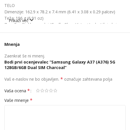
TELO
Dimenzije: 162.9 x 78.2 x 7.4 mm (6.41 x 3.08 x 0.29 palcev)
Teža: 196 g (6.91 oz)
Prikaži več
Zgradba: Steklo spredaj (Gorilla Glass Victus+), plastični okvir,
steklena zadnja stran (Gorilla Glass Victus+)
SIM: Hibridna dvojna kartica SIM (Nano-SIM, dvojno stanje
pripravljenosti)
Mnenja
IP68 odporen proti prahu in vodi (potopitev do 1,5 m za 30
Zaenkrat še ni mnenj.
minut)
Bodi prvi ocenjevalec “Samsung Galaxy A37 (A376) 5G
128GB/6GB Dual SIM Charcoal”
ZASLON
Vrsta: Super AMOLED, 120Hz
,
1200 nits (HBM), 1900 nits (vrh)
*
Vaš e-naslov ne bo objavljen.
označuje zahtevana polja
Velikost: 6,7 palcev, 110,2 cm2 (~86,8 % razmerje med
zaslonom in telesom)
*
Vaša ocena
Resolucija: 1080 x 2340 slikovnih pik, razmerje 19,5:9 (~385 ppi
*
Vaše mnenje
gostote)
Zaščita: Corning Gorilla Glass Victus+
Zaslon Always-on display
PLATFORMA