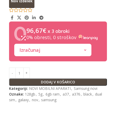
Nov izdelek
96,67€
x 3 obroki
0% obresti, 0 stroškov
Izračunaj
DODAJ V KOŠARICO
Kategoriji:
NOVI MOBILNI APARATI
,
Samsung novi
Oznake:
128gb
,
5g
,
6gb ram
,
a37
,
a376
,
black
,
dual
sim
,
galaxy
,
nov
,
samsung