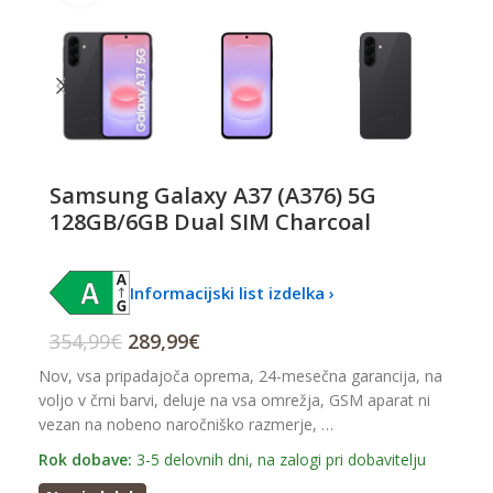
Samsung Galaxy A37 (A376) 5G
128GB/6GB Dual SIM Charcoal
Informacijski list izdelka ›
354,99
€
289,99
€
Nov, vsa pripadajoča oprema, 24-mesečna garancija, na
voljo v črni barvi, deluje na vsa omrežja, GSM aparat ni
vezan na nobeno naročniško razmerje, …
Rok dobave:
3-5 delovnih dni, na zalogi pri dobavitelju