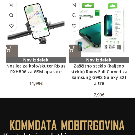
Nov izdelek
Nov izdelek
Nosilec za kolo/skuter Rixus
Zaščitno steklo (kaljeno
RXHB06 za GSM aparate
steklo) Rixus Full Curved za
Samsung G998 Galaxy S21
Ultra
11,99
€
7,99
€