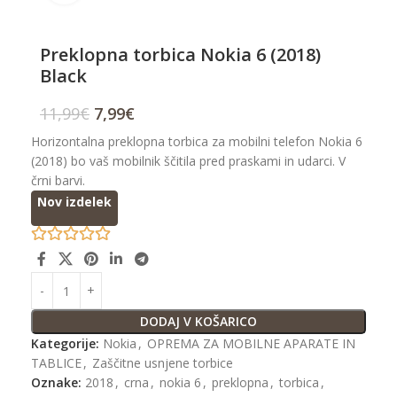
Preklopna torbica Nokia 6 (2018)
Black
11,99
€
7,99
€
Horizontalna preklopna torbica za mobilni telefon Nokia 6
(2018) bo vaš mobilnik ščitila pred praskami in udarci. V
črni barvi.
Nov izdelek
DODAJ V KOŠARICO
Kategorije:
Nokia
,
OPREMA ZA MOBILNE APARATE IN
TABLICE
,
Zaščitne usnjene torbice
Oznake:
2018
,
crna
,
nokia 6
,
preklopna
,
torbica
,