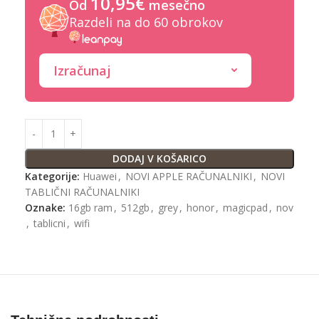
10,95€
Od
mesečno
Razdeli na do 60 obrokov
Izračunaj
DODAJ V KOŠARICO
Kategorije:
Huawei
,
NOVI APPLE RAČUNALNIKI
,
NOVI
TABLIČNI RAČUNALNIKI
Oznake:
16gb ram
,
512gb
,
grey
,
honor
,
magicpad
,
nov
,
tablicni
,
wifi