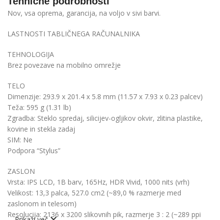
Tehnične podrobnosti
Nov, vsa oprema, garancija, na voljo v sivi barvi.
LASTNOSTI TABLIČNEGA RAČUNALNIKA
TEHNOLOGIJA
Brez povezave na mobilno omrežje
TELO
Dimenzije: 293.9 x 201.4 x 5.8 mm (11.57 x 7.93 x 0.23 palcev)
Teža: 595 g (1.31 lb)
Zgradba: Steklo spredaj,
silicijev-ogljikov
okvir, zlitina plastike,
kovine in stekla zadaj
SIM: Ne
Podpora “Stylus”
ZASLON
Vrsta: IPS LCD, 1B barv, 165Hz, HDR Vivid, 1000 nits (vrh)
Velikost: 13,3 palca, 527.0 cm2 (~89,0 % razmerje med
zaslonom in telesom)
Resolucija: 2136 x 3200 slikovnih pik, razmerje 3 : 2 (~289 ppi
Prikaži več