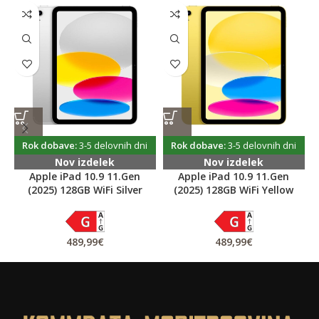
BATERIJA
Vrsta: Si/C Li-Ion 12450 mAh, neodstranljiva
Polnjenje: Hitro polnjenje 66 W
5W povratno
RAZNO
Barve: Grey
Rok dobave:
3-5 delovnih dni
Rok dobave:
3-5 delovnih dni
Nov izdelek
Nov izdelek
Apple iPad 10.9 11.Gen
Apple iPad 10.9 11.Gen
(2025) 128GB WiFi Silver
(2025) 128GB WiFi Yellow
489,99
€
489,99
€