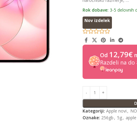
naročniško razmerje, …
Rok dobave:
3-5 delovnih d
Nov izdelek
12,79€
Od
m
Razdeli na do
D
Kategoriji:
Apple novi
,
NO
Oznake:
256gb
,
5g
,
apple