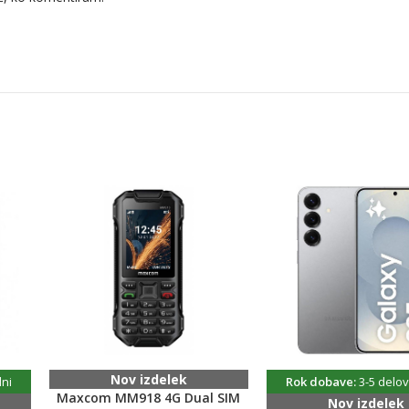
arometer
Nov izdelek
dni
Rok dobave:
3-5 delov
Maxcom MM918 4G Dual SIM
Nov izdelek