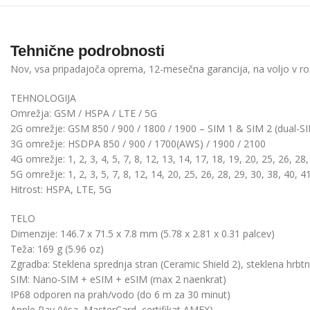
Tehnične podrobnosti
Nov, vsa pripadajoča oprema, 12-mesečna garancija, na voljo v ro
TEHNOLOGIJA
Omrežja:
GSM
/
HSPA
/
LTE
/
5G
2G omrežje: GSM 850 / 900 / 1800 / 1900 – SIM 1 & SIM 2 (dual-S
3G omrežje: HSDPA 850 / 900 / 1700(AWS) / 1900 / 2100
4G omrežje:
1,
2,
3,
4,
5,
7,
8,
12,
13,
14,
17,
18,
19,
20,
25,
26,
28,
5G omrežje:
1,
2,
3,
5,
7,
8,
12,
14,
20,
25,
26,
28,
29,
30,
38,
40,
4
Hitrost:
HSPA, LTE, 5G
TELO
Dimenzije: 146.7 x 71.5 x 7.8 mm (5.78 x 2.81 x 0.31 palcev)
Teža: 169 g (5.96 oz)
Zgradba: Steklena sprednja stran (Ceramic Shield 2), steklena hrbtna
SIM:
Nano-SIM + eSIM + eSIM (max 2 naenkrat
)
IP68 odporen na prah/vodo (do 6 m za 30 minut)
Apple Pay (Visa, MasterCard, certifikat AMEX)