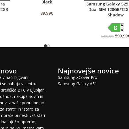
Black
tra
Samsung Galaxy S25
12GB
Dual SIM 128GB/12GB
89,99
€
Shadow
599,99
649,99
€
 novo
Najnovejše novice
 v naši trgovini
Samsung XCover Pro
 se nahaja v centru
Samsung Galaxy A51
središča BTC v Ljubljani,
žnost nakupa novih in
fonov iz naše ponudbe po
za staro” in “staro za
morate prinesti vaš stari
pripadajočo opremo,
t in na licu mesta vam