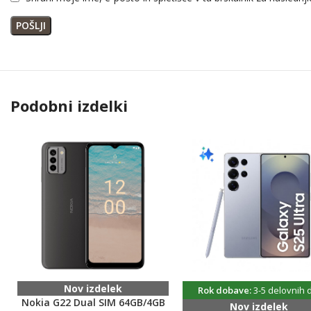
Senzorji: Face ID, merilnik pospeška, žiroskop, bližina, kompas, b
SOS v sili prek satelita (pošiljanje/prejem SMS)
BATERIJA
Vrsta: Li-Ion 4005 mAh, neodstranljiva
Polnjenje: Hitro polnjenje, 50 % v 30 minutah
Brezžično polnjenje 15W, MagSafe/Qi2
Podobni izdelki
RAZNO
Barva: Soft Pink
Nov izdelek
Rok dobave:
3-5 delovnih 
Nokia G22 Dual SIM 64GB/4GB
Nov izdelek