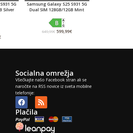
 S931 5G
Samsung Galaxy S25 S931 5G
Apple iPhone 15
 Silver
Dual SIM 128GB/12GB Mint
77
829,99
€
599,99
€
649,99
€
€
Socialna omrežja
Všečkajte našo Facebook stran ali se
naročite na RSS novice iz sveta mobilne
telefonije:
Plačila