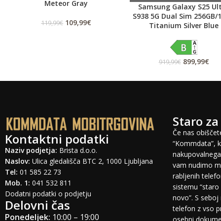
Meteor Gray
Samsung Galaxy S25 Ul
S938 5G Dual Sim 256GB/
109,99
€
119,99
€
Titanium Silver Blue
899,99
€
919,99
€
Staro za
Če nas obiščete
Kontaktni podatki
“Kommdata”, ki
Naziv podjetja:
Brista d.o.o.
nakupovalnega 
Naslov:
Ulica gledališča BTC 2, 1000 Ljubljana
vam nudimo mo
Tel:
01 585 22 73
rabljenih tele
Mob. 1:
041 532 811
sistemu “staro 
Dodatni podatki o podjetju
novo”. S seboj 
Delovni čas
telefon z vso 
Ponedeljek:
10:00 – 19:00
osebni dokumen