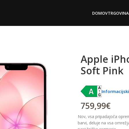
DOMOV
TRGOVINA
Apple iPh
Soft Pink
Informacijski 
759,99
€
Nov, vsa pripadajoča oprem
barvi, deluje na vsa omrež