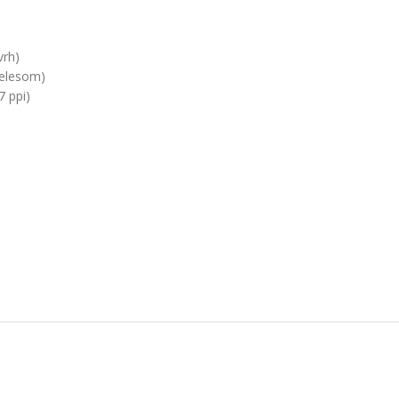
vrh)
telesom)
7 ppi)