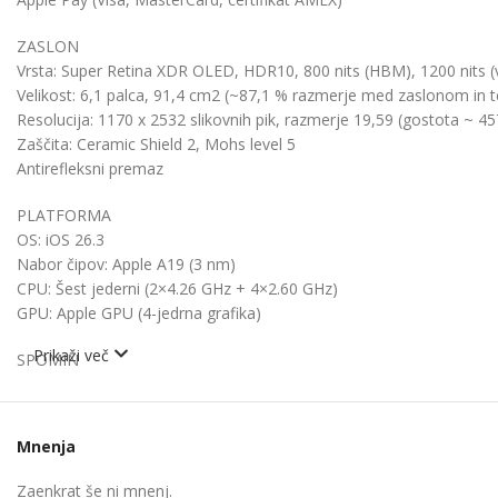
ZASLON
Vrsta: Super Retina XDR OLED, HDR10
,
800 nits (HBM), 1200 nits (
Velikost: 6,1 palca, 91,4 cm2 (~87,1 % razmerje med zaslonom in 
Resolucija: 1170 x 2532 slikovnih pik, razmerje 19,59 (gostota ~ 45
Zaščita: Ceramic Shield 2, Mohs level 5
Antirefleksni premaz
PLATFORMA
OS: iOS 26.3
Nabor čipov: Apple A19 (3 nm)
CPU: Šest jederni (2×4.26 GHz + 4×2.60 GHz)
GPU: Apple GPU (4-jedrna grafika)
Prikaži več
SPOMIN
Reža za kartico: ne
Notranji: 256 GB 8 GB RAM-a
NVMe
Mnenja
KAMERA
Zaenkrat še ni mnenj.