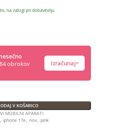
ni, na zalogi pri dobavitelju
esečno
Izračunaj
 84 obrokov
ODAJ V KOŠARICO
VI MOBILNI APARATI
,
iphone 17e
,
nov
,
pink