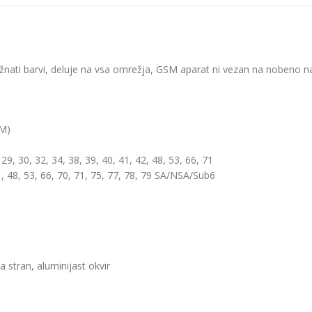
žnati barvi, deluje na vsa omrežja, GSM aparat ni vezan na nobeno n
IM)
29,
30,
32,
34,
38,
39,
40,
41,
42,
48,
53,
66,
71
1,
48,
53,
66,
70,
71,
75,
77,
78,
79 SA/NSA/Sub6
 stran, aluminijast okvir