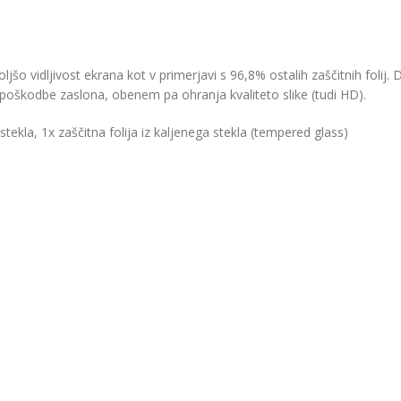
 boljšo vidljivost ekrana kot v primerjavi s 96,8% ostalih zaščitnih folij
še poškodbe zaslona, obenem pa ohranja kvaliteto slike (tudi HD).
tekla, 1x zaščitna folija iz kaljenega stekla (tempered glass)