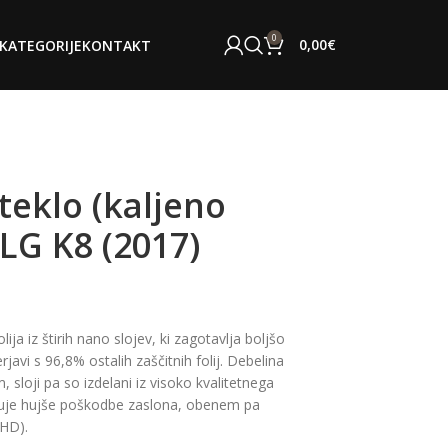
0
0,00
€
KATEGORIJE
KONTAKT
teklo (kaljeno
 LG K8 (2017)
lija iz štirih nano slojev, ki zagotavlja boljšo
rjavi s 96,8% ostalih zaščitnih folij. Debelina
 sloji pa so izdelani iz visoko kvalitetnega
ečuje hujše poškodbe zaslona, obenem pa
 HD).