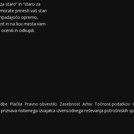
za staro” in “staro za
morate prinesti vaš stari
pripadajočo opremo,
t in na licu mesta vam
cenili in odkupili.
udbe
Plačila
Pravno obvestilo
Zasebnost
Arhiv
Točnost podatkov
e priznava nobenega izvajalca izvensodnega reševanja potrošniskih sp