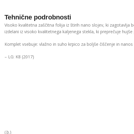
Tehnične podrobnosti
Visoko kvalitetna zaščitna folija iz štirih nano slojev, ki zagotavlja
izdelani iz visoko kvalitetnega kaljenega stekla, ki preprečuje huj
Komplet vsebuje: vlažno in suho krpico za boljše čiščenje in nanos s
– LG: K8 (2017)
(.b.)