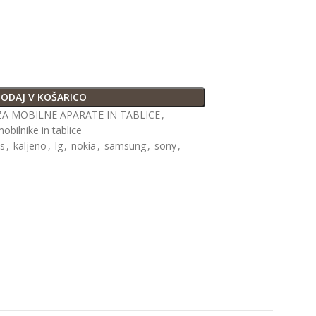
ODAJ V KOŠARICO
A MOBILNE APARATE IN TABLICE
,
mobilnike in tablice
ss
,
kaljeno
,
lg
,
nokia
,
samsung
,
sony
,
a