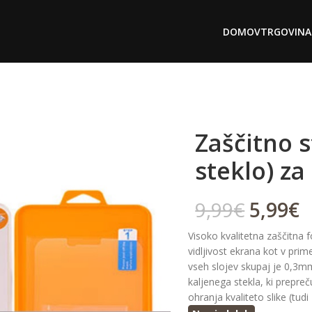
DOMOV
TRGOVINA
Zaščitno s
steklo) za
9,99
€
5,99
€
Visoko kvalitetna zaščitna fo
vidljivost ekrana kot v prime
vseh slojev skupaj je 0,3mm,
kaljenega stekla, ki prepr
ohranja kvaliteto slike (tudi