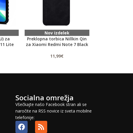
Nov izdelek
Nov izd
U) za
Preklopna torbica Nillkin Qin
Odprod
11 Lite
za Xiaomi Redmi Note 7 Black
Baterija za LG P9
(BL-44JN) Li-Ion
11,99
€
2,
11,99
€
Socialna omrežja
Všečkajte našo Facebook stran ali se
naročite na RSS novice iz sveta mobilne
telefonije: