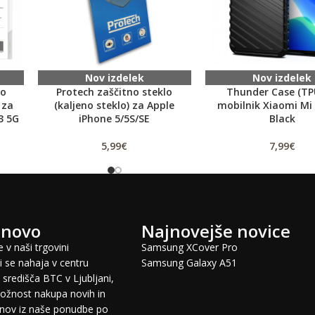
Nov izdelek
Nov izdelek
no
Protech zaščitno steklo
Thunder Case (TP
 za
(kaljeno steklo) za Apple
mobilnik Xiaomi Mi 
3 5G
iPhone 5/5S/SE
Black
5,99
€
7,99
€
 novo
Najnovejše novice
 v naši trgovini
Samsung XCover Pro
 se nahaja v centru
Samsung Galaxy A51
središča BTC v Ljubljani,
žnost nakupa novih in
fonov iz naše ponudbe po