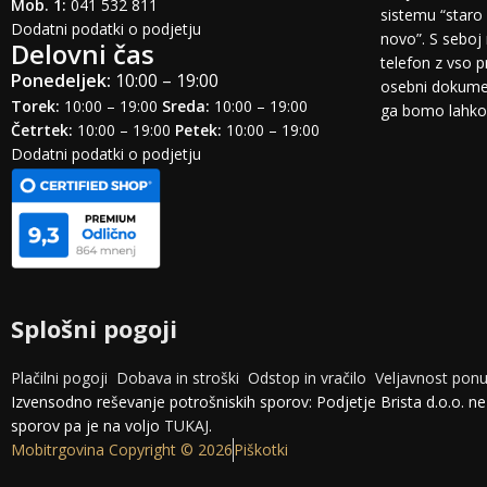
Mob. 1:
041 532 811
sistemu “staro 
Dodatni podatki o podjetju
novo”. S seboj 
Delovni čas
telefon z vso 
Ponedeljek:
10:00 – 19:00
osebni dokumen
Torek:
10:00 – 19:00
Sreda:
10:00 – 19:00
ga bomo lahko o
Četrtek:
10:00 – 19:00
Petek:
10:00 – 19:00
Dodatni podatki o podjetju
Splošni pogoji
Plačilni pogoji
Dobava in stroški
Odstop in vračilo
Veljavnost pon
Izvensodno reševanje potrošniskih sporov: Podjetje Brista d.o.o. n
sporov pa je na voljo
TUKAJ
.
Mobitrgovina Copyright © 2026
Piškotki