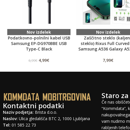
Nov izdelek
Nov izdelek
Podatkovno-polnilni kabel USB
Zaščitno steklo (kalje
Samsung EP-DG970BBE USB
steklo) Rixus Full Curved
Type-C Black
Samsung A536 Galaxy A5
4,99
€
7,99
€
6,99
€
Staro za
Če nas obiščete
Kontaktni podatki
“Kommdata”, ki
Naziv podjetja:
Brista d.o.o.
nakupovalnega 
Naslov:
Ulica gledališča BTC 2, 1000 Ljubljana
vam nudimo mo
Tel:
01 585 22 73
rabljenih tele