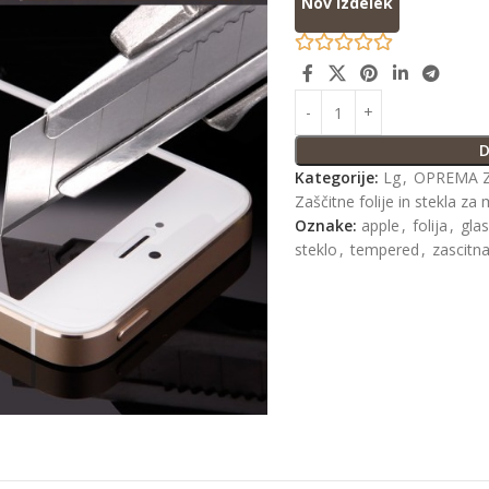
Nov izdelek
D
Kategorije:
Lg
,
OPREMA Z
Zaščitne folije in stekla za 
Oznake:
apple
,
folija
,
gla
steklo
,
tempered
,
zascitn