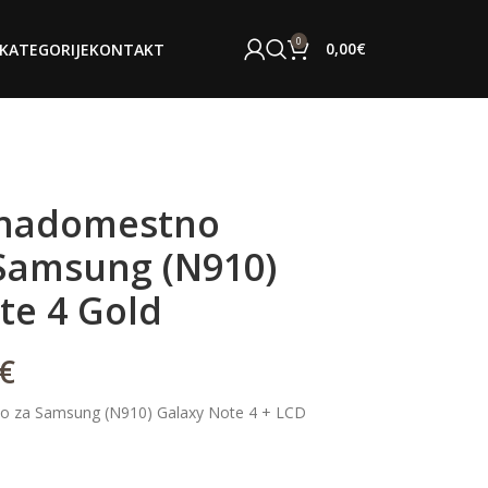
0
0,00
€
KATEGORIJE
KONTAKT
 nadomestno
 Samsung (N910)
te 4 Gold
€
lo za Samsung (N910) Galaxy Note 4 + LCD