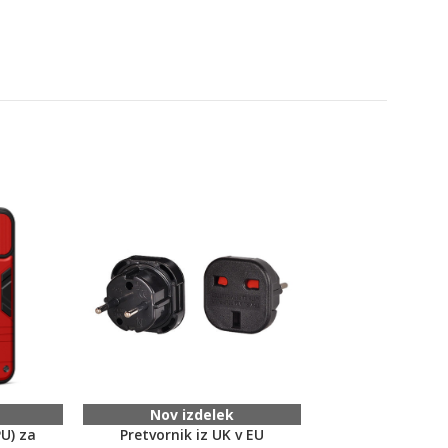
Nov izdelek
Nov izd
U) za
Pretvornik iz UK v EU
Carbon Case (TPU