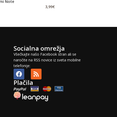
mi Note
Samsung (A426) G
Blac
3,99
€
6,99
Socialna omrežja
Všečkajte našo Facebook stran ali se
naročite na RSS novice iz sveta mobilne
telefonije:
Plačila