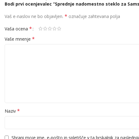
Bodi prvi ocenjevalec “Sprednje nadomestno steklo za Sams
*
Vaš e-naslov ne bo objavljen.
označuje zahtevana polja
*
Vaša ocena
*
Vaše mnenje
*
Naziv
Shrani moje ime, e-pošto in spletišče v ta brskalnik za naslednj