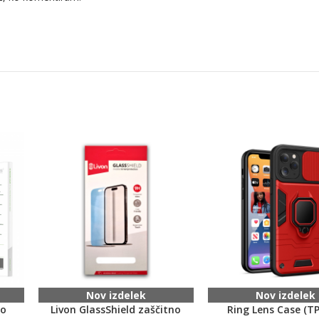
Nov izdelek
Nov izdelek
no
Livon GlassShield zaščitno
Ring Lens Case (TP