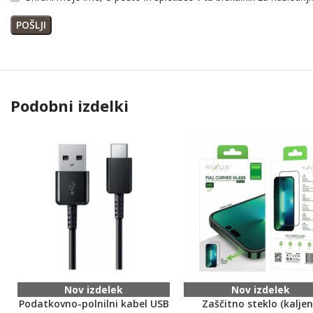
Podobni izdelki
Nov izdelek
Nov izdelek
Podatkovno-polnilni kabel USB
Zaščitno steklo (kalje