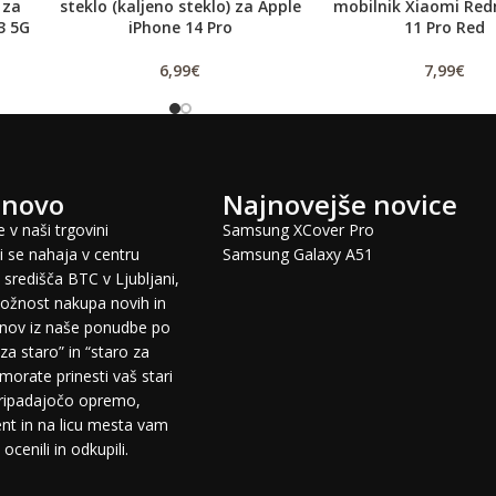
 za
steklo (kaljeno steklo) za Apple
mobilnik Xiaomi Red
3 5G
iPhone 14 Pro
11 Pro Red
6,99
€
7,99
€
 novo
Najnovejše novice
 v naši trgovini
Samsung XCover Pro
 se nahaja v centru
Samsung Galaxy A51
središča BTC v Ljubljani,
žnost nakupa novih in
fonov iz naše ponudbe po
za staro” in “staro za
morate prinesti vaš stari
pripadajočo opremo,
t in na licu mesta vam
cenili in odkupili.