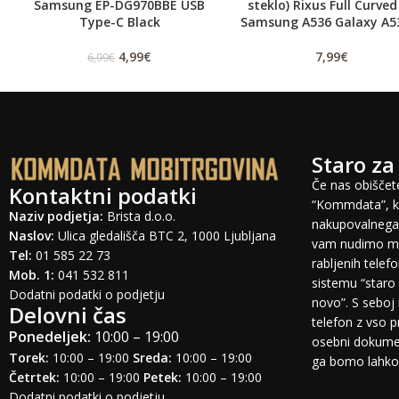
Samsung EP-DG970BBE USB
steklo) Rixus Full Curved
Type-C Black
Samsung A536 Galaxy A5
4,99
€
7,99
€
6,99
€
Staro za
Če nas obiščete
Kontaktni podatki
“Kommdata”, ki
Naziv podjetja:
Brista d.o.o.
nakupovalnega 
Naslov:
Ulica gledališča BTC 2, 1000 Ljubljana
vam nudimo mo
Tel:
01 585 22 73
rabljenih tele
Mob. 1:
041 532 811
sistemu “staro 
Dodatni podatki o podjetju
novo”. S seboj 
Delovni čas
telefon z vso 
Ponedeljek:
10:00 – 19:00
osebni dokumen
Torek:
10:00 – 19:00
Sreda:
10:00 – 19:00
ga bomo lahko o
Četrtek:
10:00 – 19:00
Petek:
10:00 – 19:00
Dodatni podatki o podjetju