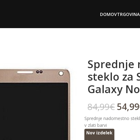
DOMOV
TRGOVINA
Sprednje
steklo za
Galaxy No
84,99
€
54,99
Sprednje nadomestno stek
v zlati barvi
Nov izdelek