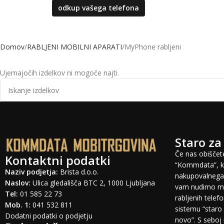
odkup vašega telefona
Domov
RABLJENI MOBILNI APARATI
MyPhone rabljeni
Ujemajočih izdelkov ni mogoče najti.
Staro za
Če nas obiščete
Kontaktni podatki
“Kommdata”, ki
Naziv podjetja:
Brista d.o.o.
nakupovalnega 
Naslov:
Ulica gledališča BTC 2, 1000 Ljubljana
vam nudimo mo
Tel:
01 585 22 73
rabljenih tele
Mob. 1:
041 532 811
sistemu “staro 
Dodatni podatki o podjetju
novo”. S seboj 