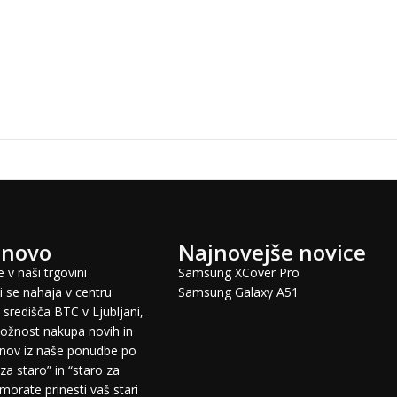
 novo
Najnovejše novice
 v naši trgovini
Samsung XCover Pro
 se nahaja v centru
Samsung Galaxy A51
središča BTC v Ljubljani,
žnost nakupa novih in
fonov iz naše ponudbe po
za staro” in “staro za
morate prinesti vaš stari