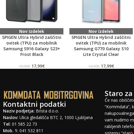
Nov izdelek
Nov izdelek
SPIGEN Ultra Hybrid zaščitni
SPIGEN Ultra Hybrid zaščitni
ovitek (TPU) za mobilnik
ovitek (TPU) za mobilnik
Samsung S916 Galaxy S23+
Samsung G770 Galaxy S10
Frost Black
Lite Crystal Clear
17,99
€
17,99
€
19,99
€
19,99
€
Staro za
Če nas obiščete
Kontaktni podatki
“Kommdata”, ki
Naziv podjetja:
Brista d.o.o.
nakupovalnega 
Naslov:
Ulica gledališča BTC 2, 1000 Ljubljana
vam nudimo mo
Tel:
01 585 22 73
rabljenih tele
Mob. 1:
041 532 811
sistemu “staro 