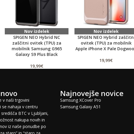
Nov izdelek
Nov izdelek
SPIGEN NEO Hybrid NC
SPIGEN NEO Hybrid zaščitn
zaščitni ovitek (TPU) za
ovitek (TPU) za mobilnik
mobilnik Samsung G965
Apple iPhone X Pale Dogwo
Galaxy S9 Plus Black
19,99
€
19,99
€
 novo
Najnovejše novice
 v naši trgovini
Samsung XCover Pro
 se nahaja v centru
Samsung Galaxy A51
središča BTC v Ljubljani,
žnost nakupa novih in
fonov iz naše ponudbe po
za staro” in “staro za