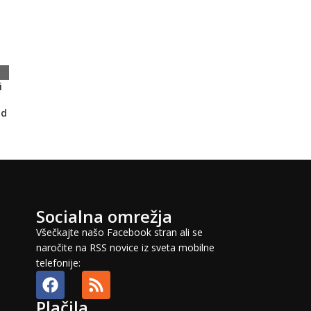
i
od
Socialna omrežja
Všečkajte našo Facebook stran ali se
naročite na RSS novice iz sveta mobilne
telefonije:
Plačila