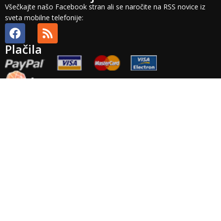
Všečkajte našo Facebook stran ali se naročite na RSS novice iz
sveta mobilne telefonije:
Plačila
Splošni pogoji
Plačilni pogoji
Dobava in stroški
Odstop in vračilo
Veljavnost
ponudbe
Plačila
Pravno obvestilo
Zasebnost
Arhiv
Točnost
podatkov
Garancija
Izvensodno reševanje potrošniskih sporov: Podjetje Brista d.o.o.
ne priznava nobenega izvajalca izvensodnega reševanja
potrošniskih sporov. Platforma za reševanje potrošniskih sporov
pa je na voljo
TUKAJ
.