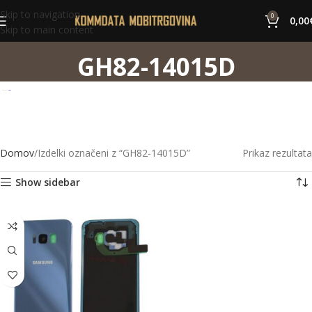
Skip to navigation
0
0,00
Skip to main content
GH82-14015D
Domov
Izdelki označeni z “GH82-14015D”
Prikaz rezultata
Show sidebar