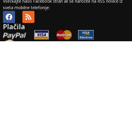
Všečkajte našo Facebook stran ali se naročite na RSS novice iz
sveta mobilne telefonije:
Plačila
Splošni pogoji
Plačilni pogoji
Dobava in stroški
Odstop in vračilo
Veljavnost
ponudbe
Plačila
Pravno obvestilo
Zasebnost
Arhiv
Točnost
podatkov
Garancija
Izvensodno reševanje potrošniskih sporov: Podjetje Brista d.o.o.
ne priznava nobenega izvajalca izvensodnega reševanja
potrošniskih sporov. Platforma za reševanje potrošniskih sporov
pa je na voljo
TUKAJ
.