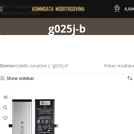
Skip to navigation
0
0,00
Skip to main content
g025j-b
Domov
Izdelki označeni z “g025j-b”
Prikaz rezultata
Show sidebar