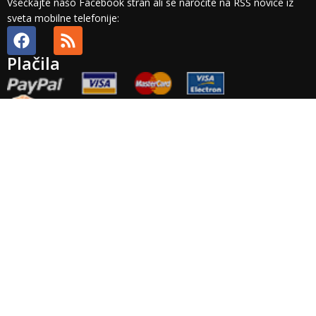
Všečkajte našo Facebook stran ali se naročite na RSS novice iz
sveta mobilne telefonije:
Plačila
Splošni pogoji
Plačilni pogoji
Dobava in stroški
Odstop in vračilo
Veljavnost
ponudbe
Plačila
Pravno obvestilo
Zasebnost
Arhiv
Točnost
podatkov
Garancija
Izvensodno reševanje potrošniskih sporov: Podjetje Brista d.o.o.
ne priznava nobenega izvajalca izvensodnega reševanja
potrošniskih sporov. Platforma za reševanje potrošniskih sporov
pa je na voljo
TUKAJ
.