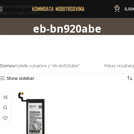
Skip to navigation
0
0,00
Skip to main content
eb-bn920abe
Domov
Izdelki označeni z “eb-bn920abe”
Prikaz rezultata
Show sidebar