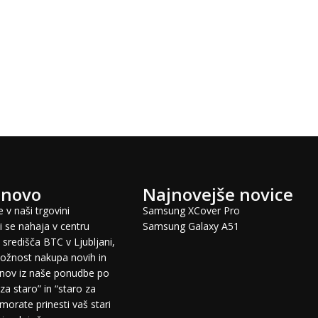
 novo
Najnovejše novice
 v naši trgovini
Samsung XCover Pro
 se nahaja v centru
Samsung Galaxy A51
središča BTC v Ljubljani,
žnost nakupa novih in
fonov iz naše ponudbe po
za staro” in “staro za
morate prinesti vaš stari