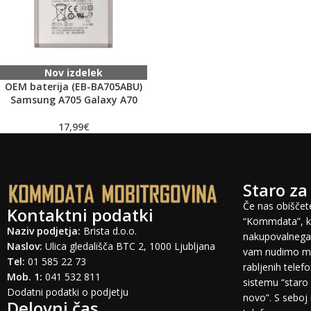
Nov izdelek
OEM baterija (EB-BA705ABU)
Samsung A705 Galaxy A70
17,99
€
Staro za
Če nas obiščete
Kontaktni podatki
“Kommdata”, ki
Naziv podjetja:
Brista d.o.o.
nakupovalnega 
Naslov:
Ulica gledališča BTC 2, 1000 Ljubljana
vam nudimo mo
Tel:
01 585 22 73
rabljenih tele
Mob. 1:
041 532 811
sistemu “staro 
Dodatni podatki o podjetju
novo”. S seboj 
Delovni čas