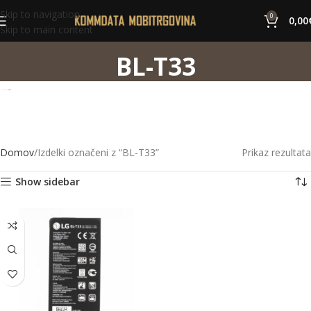
Skip to navigation
0
0,00
Skip to main content
BL-T33
Domov
Izdelki označeni z “BL-T33”
Prikaz rezultata
Show sidebar