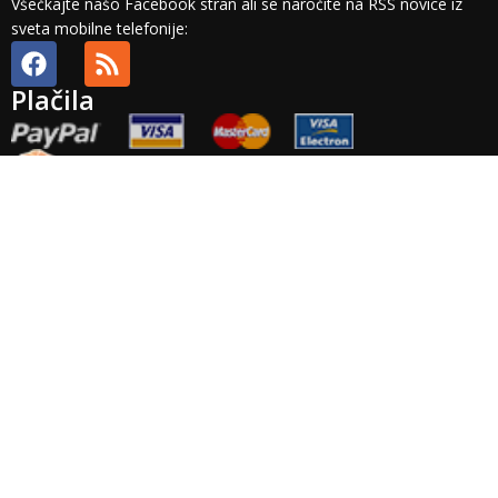
Všečkajte našo Facebook stran ali se naročite na RSS novice iz
sveta mobilne telefonije:
Plačila
Splošni pogoji
Plačilni pogoji
Dobava in stroški
Odstop in vračilo
Veljavnost
ponudbe
Plačila
Pravno obvestilo
Zasebnost
Arhiv
Točnost
podatkov
Garancija
Izvensodno reševanje potrošniskih sporov: Podjetje Brista d.o.o.
ne priznava nobenega izvajalca izvensodnega reševanja
potrošniskih sporov. Platforma za reševanje potrošniskih sporov
pa je na voljo
TUKAJ
.