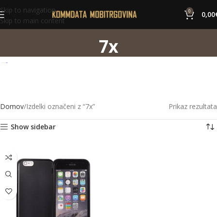
Skip to navigation
0
0,00
Skip to main content
7x
Domov
Izdelki označeni z “7x”
Prikaz rezultata
Show sidebar