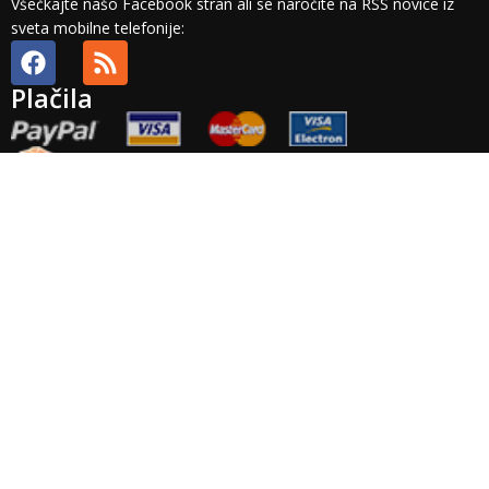
Všečkajte našo Facebook stran ali se naročite na RSS novice iz
sveta mobilne telefonije:
Plačila
Splošni pogoji
Plačilni pogoji
Dobava in stroški
Odstop in vračilo
Veljavnost
ponudbe
Plačila
Pravno obvestilo
Zasebnost
Arhiv
Točnost
podatkov
Garancija
Izvensodno reševanje potrošniskih sporov: Podjetje Brista d.o.o.
ne priznava nobenega izvajalca izvensodnega reševanja
potrošniskih sporov. Platforma za reševanje potrošniskih sporov
pa je na voljo
TUKAJ
.