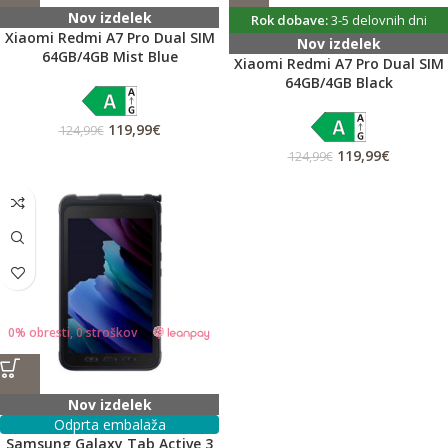
Nov izdelek
Rok dobave:
3-5 delovnih dni
Xiaomi Redmi A7 Pro Dual SIM
Nov izdelek
64GB/4GB Mist Blue
Xiaomi Redmi A7 Pro Dual SIM
64GB/4GB Black
119,99
€
124,99
€
119,99
€
124,99
€
0% obresti, 0 stroškov
Nov izdelek
Odprta embalaža
Samsung Galaxy Tab Active 3