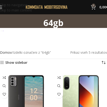
Skip to navigation
0
0,00
Skip to main content
64gb
Domov
Izdelki označeni z “64gb”
Prikaz vseh 5 rezultatov
Show sidebar