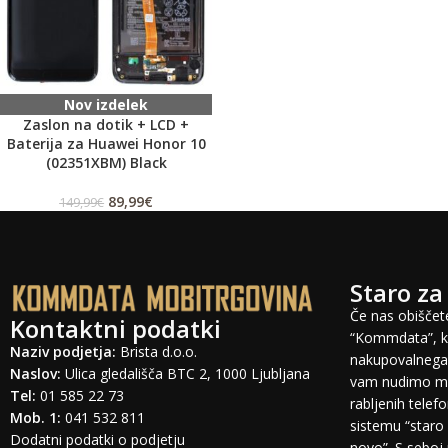
Nov izdelek
Zaslon na dotik + LCD +
Baterija za Huawei Honor 10
(02351XBM) Black
89,99
€
149,99
€
Staro za
Če nas obiščete
Kontaktni podatki
“Kommdata”, ki
Naziv podjetja:
Brista d.o.o.
nakupovalnega 
Naslov:
Ulica gledališča BTC 2, 1000 Ljubljana
vam nudimo mo
Tel:
01 585 22 73
rabljenih tele
Mob. 1:
041 532 811
sistemu “staro 
Dodatni podatki o podjetju
novo”. S seboj 