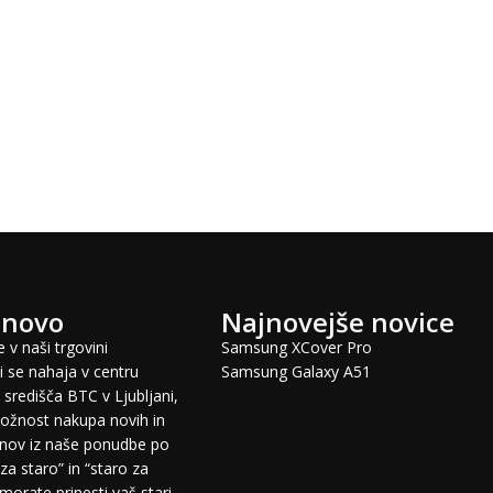
 novo
Najnovejše novice
 v naši trgovini
Samsung XCover Pro
 se nahaja v centru
Samsung Galaxy A51
središča BTC v Ljubljani,
žnost nakupa novih in
fonov iz naše ponudbe po
za staro” in “staro za
morate prinesti vaš stari